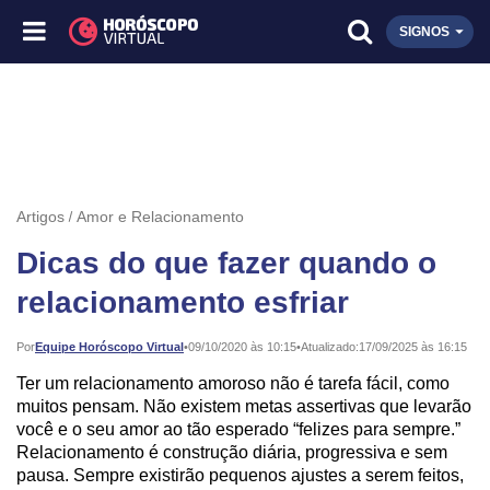
SIGNOS
Artigos
Amor e Relacionamento
Dicas do que fazer quando o
relacionamento esfriar
Publicado:
Por
Equipe Horóscopo Virtual
•
09/10/2020 às 10:15
•
Atualizado:
17/09/2025 às 16:15
Ter um relacionamento amoroso não é tarefa fácil, como
muitos pensam. Não existem metas assertivas que levarão
você e o seu amor ao tão esperado “felizes para sempre.”
Relacionamento é construção diária, progressiva e sem
pausa. Sempre existirão pequenos ajustes a serem feitos,