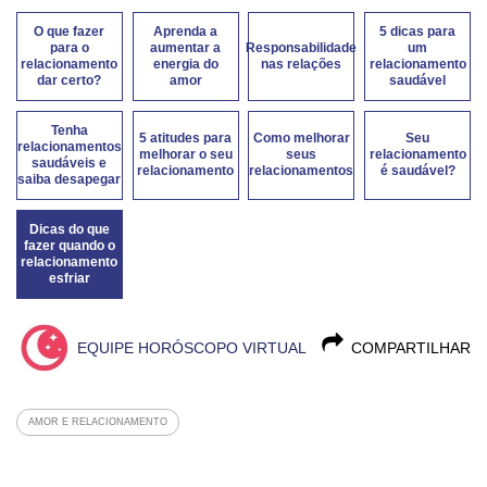
O que fazer
Aprenda a
5 dicas para
para o
aumentar a
Responsabilidade
um
relacionamento
energia do
nas relações
relacionamento
dar certo?
amor
saudável
Tenha
5 atitudes para
Como melhorar
Seu
relacionamentos
melhorar o seu
seus
relacionamento
saudáveis e
relacionamento
relacionamentos
é saudável?
saiba desapegar
Dicas do que
fazer quando o
relacionamento
esfriar
EQUIPE HORÓSCOPO VIRTUAL
COMPARTILHAR
AMOR E RELACIONAMENTO