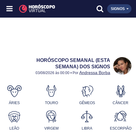
SIGNOS
HORÓSCOPO SEMANAL (ESTA
SEMANA) DOS SIGNOS
Publicado:
03 a 09/08/2026
Atualizado:
03 a 09/08/2026
Andressa Borba
03/08/2026 às 00:00 • Por
ÁRIES
TOURO
GÊMEOS
CÂNCER
LEÃO
VIRGEM
LIBRA
ESCORPIÃO