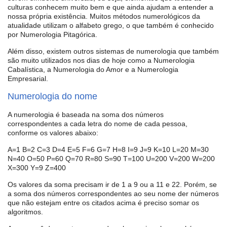
culturas conhecem muito bem e que ainda ajudam a entender a
nossa própria existência. Muitos métodos numerológicos da
atualidade utilizam o alfabeto grego, o que também é conhecido
por Numerologia Pitagórica.
Além disso, existem outros sistemas de numerologia que também
são muito utilizados nos dias de hoje como a Numerologia
Cabalística, a Numerologia do Amor e a Numerologia
Empresarial.
Numerologia do nome
A numerologia é baseada na soma dos números
correspondentes a cada letra do nome de cada pessoa,
conforme os valores abaixo:
A=1 B=2 C=3 D=4 E=5 F=6 G=7 H=8 I=9 J=9 K=10 L=20 M=30
N=40 O=50 P=60 Q=70 R=80 S=90 T=100 U=200 V=200 W=200
X=300 Y=9 Z=400
Os valores da soma precisam ir de 1 a 9 ou a 11 e 22. Porém, se
a soma dos números correspondentes ao seu nome der números
que não estejam entre os citados acima é preciso somar os
algoritmos.