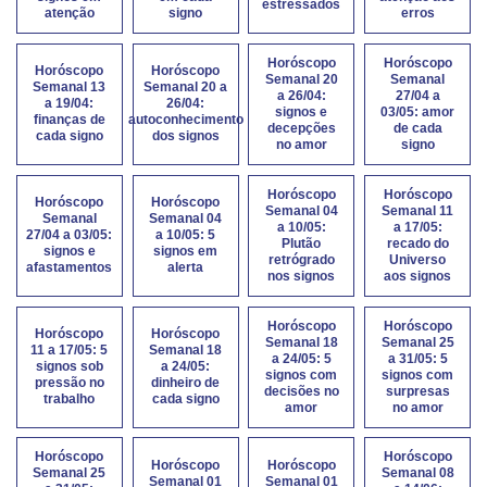
estressados
atenção
signo
erros
Horóscopo
Horóscopo
Horóscopo
Horóscopo
Semanal 20
Semanal
Semanal 13
Semanal 20 a
a 26/04:
27/04 a
a 19/04:
26/04:
signos e
03/05: amor
finanças de
autoconhecimento
decepções
de cada
cada signo
dos signos
no amor
signo
Horóscopo
Horóscopo
Horóscopo
Horóscopo
Semanal 04
Semanal 11
Semanal
Semanal 04
a 10/05:
a 17/05:
27/04 a 03/05:
a 10/05: 5
Plutão
recado do
signos e
signos em
retrógrado
Universo
afastamentos
alerta
nos signos
aos signos
Horóscopo
Horóscopo
Horóscopo
Horóscopo
Semanal 18
Semanal 25
11 a 17/05: 5
Semanal 18
a 24/05: 5
a 31/05: 5
signos sob
a 24/05:
signos com
signos com
pressão no
dinheiro de
decisões no
surpresas
trabalho
cada signo
amor
no amor
Horóscopo
Horóscopo
Horóscopo
Horóscopo
Semanal 25
Semanal 08
Semanal 01
Semanal 01