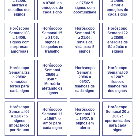
a 31/05:
a 14/06:
a 07/06: as
a 07/06: 5
alertas e
amor e
emoções de
signos com
desafios dos
emoções de
cada signo
oportunidade
signos
cada signo
Horóscopo
Horóscopo
Horóscopo
Horóscopo
Semanal 08
Semanal 15
Semanal 15
Semanal 22
a 14/06:
a 21/06:
a 21/06:
a 28/06:
signos com
signos e
sinais da
energias de
surpresas
bloqueios no
vida para 5
São João e
amorosas
trabalho
signos
signos
Horóscopo
Horóscopo
Horóscopo
Horóscopo
Semanal
Semanal 22
Semanal
Semanal 06
29/06 a
a 28/06:
29/06 a
a 12/07:
05/07:
emoções
05/07:
ilusões
Mercúrio
fortes para
finanças de
financeiras
afetando os
cada signo
cada signo
dos signos
signos
Horóscopo
Horóscopo
Horóscopo
Horóscopo
Semanal 06
Semanal 20 a
Semanal 13
Semanal 13
a 12/07: 5
26/07:
a 19/07: o
a 19/07: 5
signos
oportunidades
amor para
signos em
impactados
para cada
cada signo
alerta
por Netuno
signo