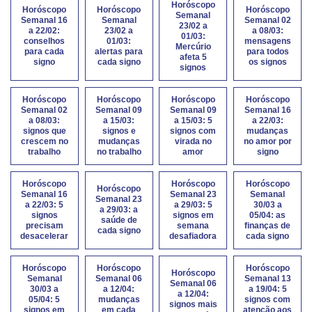
Horóscopo
Horóscopo
Horóscopo
Horóscopo
Semanal
Semanal 16
Semanal
Semanal 02
23/02 a
a 22/02:
23/02 a
a 08/03:
01/03:
conselhos
01/03:
mensagens
Mercúrio
para cada
alertas para
para todos
afeta 5
signo
cada signo
os signos
signos
Horóscopo
Horóscopo
Horóscopo
Horóscopo
Semanal 02
Semanal 09
Semanal 09
Semanal 16
a 08/03:
a 15/03:
a 15/03: 5
a 22/03:
signos que
signos e
signos com
mudanças
crescem no
mudanças
virada no
no amor por
trabalho
no trabalho
amor
signo
Horóscopo
Horóscopo
Horóscopo
Horóscopo
Semanal 16
Semanal 23
Semanal
Semanal 23
a 22/03: 5
a 29/03: 5
30/03 a
a 29/03: a
signos
signos em
05/04: as
saúde de
precisam
semana
finanças de
cada signo
desacelerar
desafiadora
cada signo
Horóscopo
Horóscopo
Horóscopo
Horóscopo
Semanal
Semanal 06
Semanal 13
Semanal 06
30/03 a
a 12/04:
a 19/04: 5
a 12/04:
05/04: 5
mudanças
signos com
signos mais
signos em
em cada
atenção aos