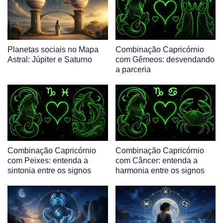
Planetas sociais no Mapa
Combinação Capricórnio
Astral: Júpiter e Saturno
com Gêmeos: desvendando
a parceria
Combinação Capricórnio
Combinação Capricórnio
com Peixes: entenda a
com Câncer: entenda a
sintonia entre os signos
harmonia entre os signos