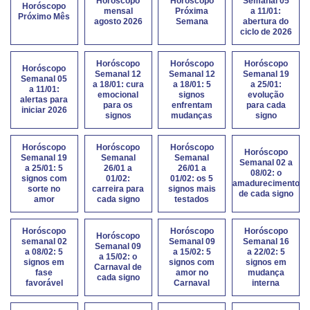
Horóscopo
Horóscopo
Semanal 05
Horóscopo
mensal
Próxima
a 11/01:
Próximo Mês
agosto 2026
Semana
abertura do
ciclo de 2026
Horóscopo
Horóscopo
Horóscopo
Horóscopo
Semanal 12
Semanal 12
Semanal 19
Semanal 05
a 18/01: cura
a 18/01: 5
a 25/01:
a 11/01:
emocional
signos
evolução
alertas para
para os
enfrentam
para cada
iniciar 2026
signos
mudanças
signo
Horóscopo
Horóscopo
Horóscopo
Horóscopo
Semanal 19
Semanal
Semanal
Semanal 02 a
a 25/01: 5
26/01 a
26/01 a
08/02: o
signos com
01/02:
01/02: os 5
amadurecimento
sorte no
carreira para
signos mais
de cada signo
amor
cada signo
testados
Horóscopo
Horóscopo
Horóscopo
Horóscopo
semanal 02
Semanal 09
Semanal 16
Semanal 09
a 08/02: 5
a 15/02: 5
a 22/02: 5
a 15/02: o
signos em
signos com
signos em
Carnaval de
fase
amor no
mudança
cada signo
favorável
Carnaval
interna