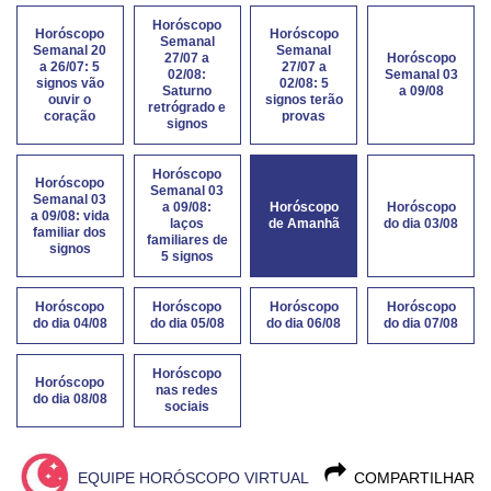
Horóscopo
Horóscopo
Horóscopo
Semanal
Semanal 20
Semanal
27/07 a
Horóscopo
a 26/07: 5
27/07 a
02/08:
Semanal 03
signos vão
02/08: 5
Saturno
a 09/08
ouvir o
signos terão
retrógrado e
coração
provas
signos
Horóscopo
Horóscopo
Semanal 03
Semanal 03
a 09/08:
Horóscopo
Horóscopo
a 09/08: vida
laços
de Amanhã
do dia 03/08
familiar dos
familiares de
signos
5 signos
Horóscopo
Horóscopo
Horóscopo
Horóscopo
do dia 04/08
do dia 05/08
do dia 06/08
do dia 07/08
Horóscopo
Horóscopo
nas redes
do dia 08/08
sociais
EQUIPE HORÓSCOPO VIRTUAL
COMPARTILHAR