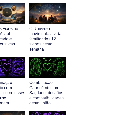
s Fixos no
O Universo
stral:
movimenta a vida
icado e
familiar dos 12
erísticas
signos nesta
semana
inação
Combinação
io com
Capricórnio com
s: como esses
Sagitário: desafios
s se
e compatibilidades
ionam
desta união