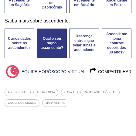
Ascendente
Ascendente
Ascendente
em
em Sagitário
em Aquário
em Peixes
Capricórnio
Saiba mais sobre ascendente:
Ascendente
Diferença
Curiosidades
Qual o seu
toma
entre signo
sobre os
signo
controle
solar, lunas e
ascendentes
ascendente?
depois dos
ascendente
30 anos?
EQUIPE HORÓSCOPO VIRTUAL
COMPARTILHAR
ASCENDENTE
ASTROLOGIA
CASA 1
CASAS ASTROLÓGICAS
CASAS NOS SIGNOS
MAPA ASTRAL