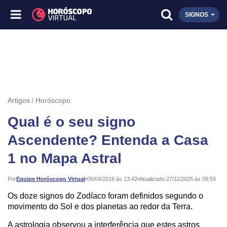
SIGNOS
Artigos
Horóscopo
Qual é o seu signo
Ascendente? Entenda a Casa
1 no Mapa Astral
Publicado:
Por
Equipe Horóscopo Virtual
•
06/04/2016 às 13:42
•
Atualizado:
27/11/2025 às 08:55
Os doze signos do Zodíaco foram definidos segundo o
movimento do Sol e dos planetas ao redor da Terra.
A astrologia observou a interferência que estes astros