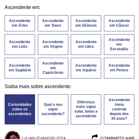
Ascendente em:
Ascendente
Ascendente
Ascendente
Ascendente
em Áries
em Touro
em Gêmeos
em Câncer
Ascendente
Ascendente
Ascendente
Ascendente
em
em Leão
em Virgem
em Libra
Escorpião
Ascendente
Ascendente
Ascendente
Ascendente
em
em Sagitário
em Aquário
em Peixes
Capricórnio
Saiba mais sobre ascendente:
Ascendente
Diferença
Curiosidades
Qual o seu
toma
entre signo
sobre os
signo
controle
solar, lunas e
ascendentes
ascendente?
depois dos
ascendente
30 anos?
LILIAN EVANGELISTA
COMPARTILHAR