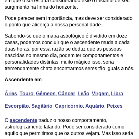
em que o sol estaria considerando este o instante de seu
surgimento na linha do horizonte.
Pode parecer sem importância, mas deve ser considerado
o ponto que alicerça a nossa personalidade.
Sabendo-se que o mapa astrológico é dividido em doze
casas, podemos concluir que o ascendente muda a cada
duas horas, por essa razão se deduz que as pessoas
nascidas no mesmo dia, podem ter comportamentos e
personalidades distintas, muito mágico isso, seria
tremendamente chato encontrarmos seres tão iguais a nós.
Ascendente em
Áries
,
Touro
,
Gêmeos
,
Câncer
,
Leão
,
Virgem
,
Libra
,
Escorpião
,
Sagitário
,
Capricórnio
,
Aquário
,
Peixes
O
ascendente
traduz o nosso comportamento,
astrologicamente falando. Pode ser considerado como
aquilo que permitimos que os outros vejam. Mas isso seria