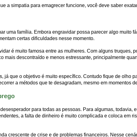
que a simpatia para emagrecer funcione, você deve saber exata
ar uma família. Embora engravidar possa parecer algo muito fác
mentam certas dificuldades nesse momento.
idar é muito famosa entre as mulheres. Com alguns truques, po
co mais descontraído e menos estressante, principalmente quan
, já que o objetivo é muito específico. Contudo fique de olho p
 recorrer a métodos que te desagradam, mesmo em momentos d
prego
sesperador para todas as pessoas. Para algumas, todavia, ess
endentes, a falta de dinheiro é muito complicada e coloca em 
nda crescente de crise e de problemas financeiros. Nesse cená