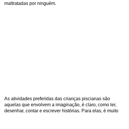
maltratadas por ninguém.
As atividades preferidas das crianças piscianas são
aquelas que envolvem a imaginação, é claro, como ler,
desenhar, contar e escrever histórias. Para elas, é muito
importante que possam criar, porque um simples
banquinho no quintal pode se transformar na cabine de
lançamento de uma nave espacial.