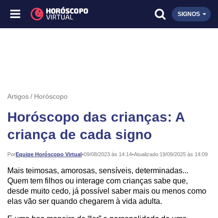
SIGNOS
Artigos
Horóscopo
Horóscopo das crianças: A
criança de cada signo
Publicado:
Por
Equipe Horóscopo Virtual
•
09/08/2023 às 14:14
•
Atualizado:
19/09/2025 às 14:09
Mais teimosas, amorosas, sensíveis, determinadas...
Quem tem filhos ou interage com crianças sabe que,
desde muito cedo, já possível saber mais ou menos como
elas vão ser quando chegarem à vida adulta.