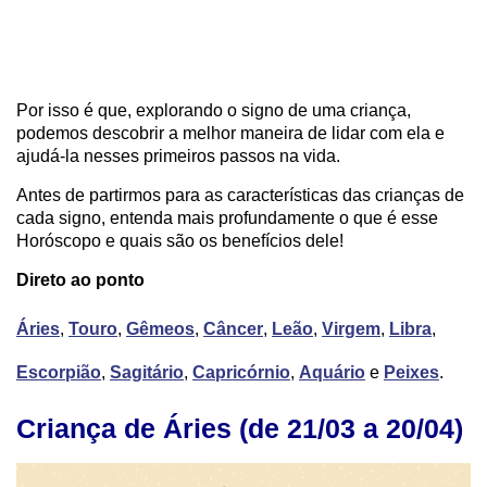
Por isso é que, explorando o signo de uma criança,
podemos descobrir a melhor maneira de lidar com ela e
ajudá-la nesses primeiros passos na vida.
Antes de partirmos para as características das crianças de
cada signo, entenda mais profundamente o que é esse
Horóscopo e quais são os benefícios dele!
Direto ao ponto
Áries
,
Touro
,
Gêmeos
,
Câncer
,
Leão
,
Virgem
,
Libra
,
Escorpião
,
Sagitário
,
Capricórnio
,
Aquário
e
Peixes
.
Criança de Áries (de 21/03 a 20/04)