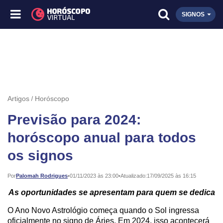
SIGNOS
Artigos
Horóscopo
Previsão para 2024:
horóscopo anual para todos
os signos
Publicado:
Por
Palomah Rodrigues
•
01/11/2023 às 23:00
•
Atualizado:
17/09/2025 às 16:15
As oportunidades se apresentam para quem se dedica
O Ano Novo Astrológio começa quando o Sol ingressa
oficialmente no signo de Áries. Em 2024, isso acontecerá