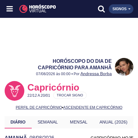
SIGNOS
HORÓSCOPO DO DIA DE
CAPRICÓRNIO PARA AMANHÃ
Publicado:
08/08/2026
Atualizado:
08/08/2026
Andressa Borba
07/08/2026 às 00:00 • Por
Capricórnio
22/12 A 20/01
TROCAR SIGNO
PERFIL DE CAPRICÓRNIO
•
ASCENDENTE EM CAPRICÓRNIO
DIÁRIO
SEMANAL
MENSAL
ANUAL (2026)
AMANHÃ
08/08/2026
CAPRICÓRNIO HOJE