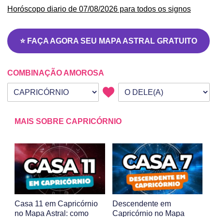
Horóscopo diario de 07/08/2026 para todos os signos
⭐ FAÇA AGORA SEU MAPA ASTRAL GRATUITO
COMBINAÇÃO AMOROSA
Seu signo
Signo da outra pessoa
MAIS SOBRE CAPRICÓRNIO
Casa 11 em Capricórnio
Descendente em
no Mapa Astral: como
Capricórnio no Mapa