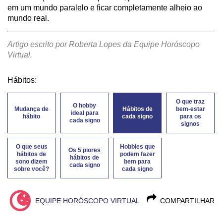
em um mundo paralelo e ficar completamente alheio ao
mundo real.
Artigo escrito por Roberta Lopes da Equipe Horóscopo
Virtual.
Hábitos:
O que traz
O hobby
Mudança de
Hábitos de
bem-estar
ideal para
hábito
cada signo
para os
cada signo
signos
O que seus
Hobbies que
Os 5 piores
hábitos de
podem fazer
hábitos de
sono dizem
bem para
cada signo
sobre você?
cada signo
EQUIPE HORÓSCOPO VIRTUAL
COMPARTILHAR