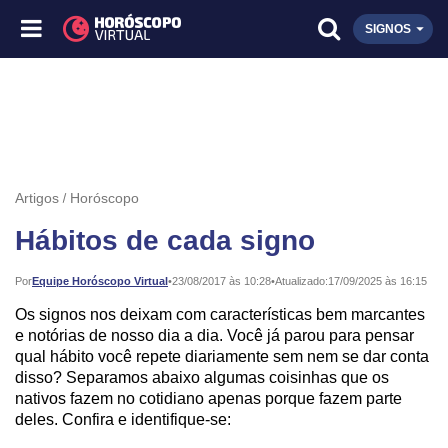
SIGNOS
Artigos
Horóscopo
Hábitos de cada signo
Publicado:
Por
Equipe Horóscopo Virtual
•
23/08/2017 às 10:28
•
Atualizado:
17/09/2025 às 16:15
Os signos nos deixam com características bem marcantes
e notórias de nosso dia a dia. Você já parou para pensar
qual hábito você repete diariamente sem nem se dar conta
disso? Separamos abaixo algumas coisinhas que os
nativos fazem no cotidiano apenas porque fazem parte
deles. Confira e identifique-se: