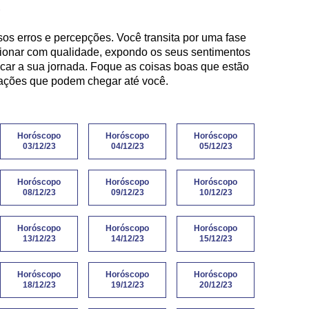
)
os erros e percepções. Você transita por uma fase
cionar com qualidade, expondo os seus sentimentos
ficar a sua jornada. Foque as coisas boas que estão
mações que podem chegar até você.
Horóscopo
Horóscopo
Horóscopo
03/12/23
04/12/23
05/12/23
Horóscopo
Horóscopo
Horóscopo
08/12/23
09/12/23
10/12/23
Horóscopo
Horóscopo
Horóscopo
13/12/23
14/12/23
15/12/23
Horóscopo
Horóscopo
Horóscopo
18/12/23
19/12/23
20/12/23