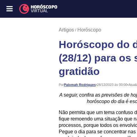
Artigos
Horóscopo
Horóscopo do di
(28/12) para os
gratidão
Publicado:
Por
Palomah Rodrigues
•
28/12/2023 às 00:00
•
Atual
A seguir, confira as previsões de ho
horóscopo do dia é esc
Não permita que um tema confuso d
fique remoendo uma situação que n
processos, porque todos os envolv
Pegue o dia para se concentrar nas