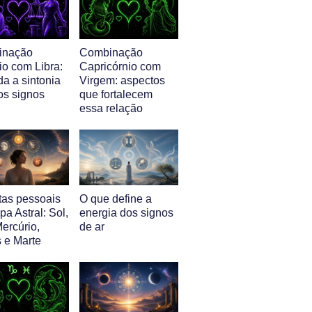
inação
Combinação
io com Libra:
Capricórnio com
a a sintonia
Virgem: aspectos
os signos
que fortalecem
essa relação
tas pessoais
O que define a
a Astral: Sol,
energia dos signos
ercúrio,
de ar
 e Marte