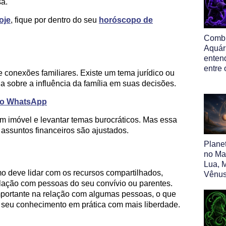
a.
oje
, fique por dentro do seu
horóscopo de
Comb
Aquár
entend
entre 
e conexões familiares. Existe um tema jurídico ou
 sobre a influência da família em suas decisões.
 no WhatsApp
um imóvel e levantar temas burocráticos. Mas essa
 assuntos financeiros são ajustados.
Plane
no Map
Lua, M
mo deve lidar com os recursos compartilhados,
Vênus
elação com pessoas do seu convívio ou parentes.
portante na relação com algumas pessoas, o que
 o seu conhecimento em prática com mais liberdade.