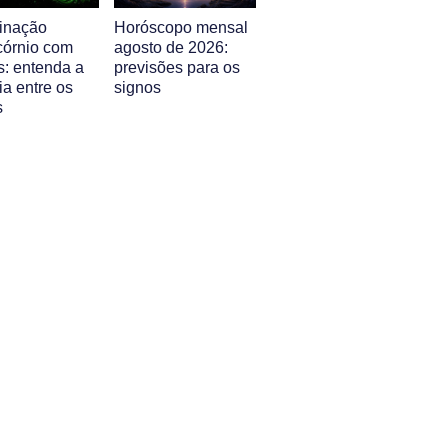
inação
Horóscopo mensal
córnio com
agosto de 2026:
s: entenda a
previsões para os
ia entre os
signos
s