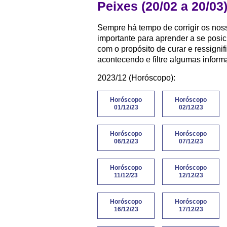
Peixes (20/02 a 20/03
Sempre há tempo de corrigir os noss
importante para aprender a se posi
com o propósito de curar e ressigni
acontecendo e filtre algumas infor
2023/12 (Horóscopo):
Horóscopo
Horóscopo
01/12/23
02/12/23
Horóscopo
Horóscopo
06/12/23
07/12/23
Horóscopo
Horóscopo
11/12/23
12/12/23
Horóscopo
Horóscopo
16/12/23
17/12/23