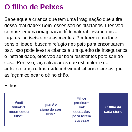
O filho de Peixes
Sabe aquela criança que tem uma imaginação que a tira
dessa realidade? Bom, esses são os piscianos. Eles vão
sempre ter uma imaginação fértil natural, levando-os a
lugares incríveis em suas mentes. Por terem uma forte
sensibilidade, buscam refúgio nos pais para encontrarem
paz. Isso pode levar a criança a um quadro de insegurança
e instabilidade, eles vão ser bem resistentes para sair de
casa. Por isso, faça atividades que estimulem sua
autoconfiança e liberdade individual, aliando tarefas que
as façam colocar o pé no chão.
Filhos:
Filhos
Você
precisam
Qual é o
observa
ser
O filho de
signo do seu
mesmo seu
educados
cada signo
filho?
filho?
para terem
sucesso