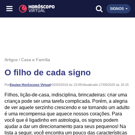
SIGNOS
Artigos
Casa e Família
O filho de cada signo
Publicado:
Por
Equipe Horóscopo Virtual
•
02/03/2019 às 23:05
•
Atualizado:
17/09/2025 às 16:15
Filhos, lição-de-casa, indisciplina, brincadeiras: criar uma
criança pode ser uma tarefa complicada. Porém, a alegria
de ver aquele serzinho crescendo e se tornando um adulto
é uma recompensa que aquece nossos corações. Para
você que é ligadinho em astrologia, os signos podem
ajudar a dar um direcionamento para seus pequenos! Na
lista a seguir, você encontra um pouco das características