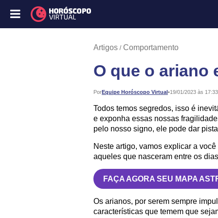
Artigos
Comportamento
O que o ariano
Publicado:
Por
Equipe Horóscopo Virtual
•
19/01/2023 às 17:33
Todos temos segredos, isso é inevi
e exponha essas nossas fragilidades
pelo nosso signo, ele pode dar pis
Neste artigo, vamos explicar a você
aqueles que nasceram entre os dias 
FAÇA AGORA SEU MAPA AST
Os arianos, por serem sempre impuls
características que temem que sejam