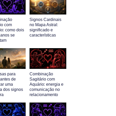
inação
Signos Cardinais
io com
no Mapa Astral:
io: como dois
significado e
ianos se
características
tam
isas para
Combinação
 antes de
Sagitário com
ar uma
Aquário: energia e
a dos signos
comunicação no
ra
relacionamento