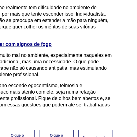
no realmente tem dificuldade no ambiente de
, por mais que tente esconder isso. Individualista,
 não se preocupa em estender a mão para ninguém,
rque quer colher os méritos de suas vitórias
r com signos de fogo
muito mal no ambiente, especialmente naqueles em
 adicional, mas uma necessidade. O que pode
acabe não só causando antipatia, mas estimulando
iente profissional.
ano esconde egocentrismo, teimosia e
pouco mais atento com ele, seja numa relação
ente profissional. Fique de olhos bem abertos e, se
com essas questões que podem até ser trabalhadas
O que o
O que o