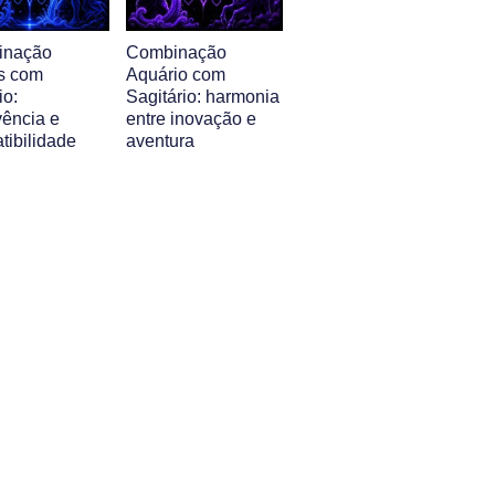
inação
Combinação
s com
Aquário com
io:
Sagitário: harmonia
vência e
entre inovação e
tibilidade
aventura