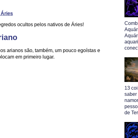
 Áries
Comb
gredos ocultos pelos nativos de Áries!
Aquár
riano
Aquár
aquar
conec
 os arianos são, também, um pouco egoístas e
olocam em primeiro lugar.
13 co
saber
namor
pesso
de Ter