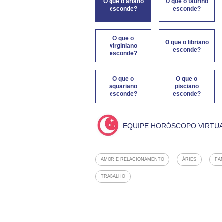
O que o ariano
O que o taurino
esconde?
esconde?
O que o
O que o libriano
virginiano
esconde?
esconde?
O que o
O que o
aquariano
pisciano
esconde?
esconde?
EQUIPE HORÓSCOPO VIRTU
AMOR E RELACIONAMENTO
ÁRIES
FA
TRABALHO