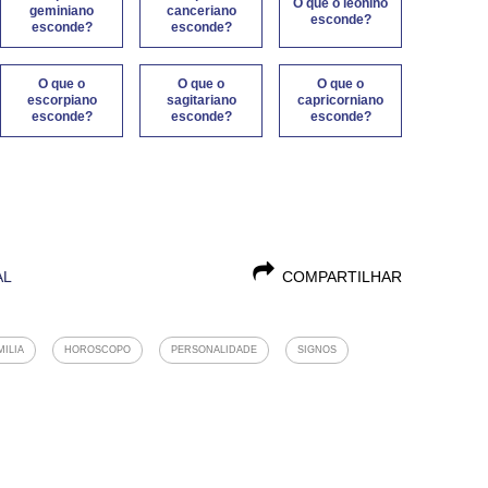
O que o leonino
geminiano
canceriano
esconde?
esconde?
esconde?
O que o
O que o
O que o
escorpiano
sagitariano
capricorniano
esconde?
esconde?
esconde?
AL
COMPARTILHAR
MILIA
HOROSCOPO
PERSONALIDADE
SIGNOS