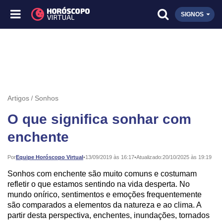
SIGNOS
Artigos
Sonhos
O que significa sonhar com
enchente
Publicado:
Por
Equipe Horóscopo Virtual
•
13/09/2019 às 16:17
•
Atualizado:
20/10/2025 às 19:19
Sonhos com enchente são muito comuns e costumam
refletir o que estamos sentindo na vida desperta.
No
mundo onírico, sentimentos e emoções frequentemente
são comparados a elementos da natureza e ao clima. A
partir desta perspectiva, enchentes, inundações, tornados