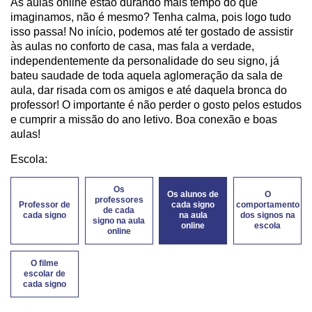
As aulas online estão durando mais tempo do que
imaginamos, não é mesmo? Tenha calma, pois logo tudo
isso passa! No início, podemos até ter gostado de assistir
às aulas no conforto de casa, mas fala a verdade,
independentemente da personalidade do seu signo, já
bateu saudade de toda aquela aglomeração da sala de
aula, dar risada com os amigos e até daquela bronca do
professor! O importante é não perder o gosto pelos estudos
e cumprir a missão do ano letivo. Boa conexão e boas
aulas!
Escola:
Os
Os alunos de
O
professores
Professor de
cada signo
comportamento
de cada
cada signo
na aula
dos signos na
signo na aula
online
escola
online
O filme
escolar de
cada signo