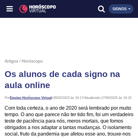
SIGNOS
Artigos
Horóscopo
Os alunos de cada signo na
aula online
Publicado:
Por
Equipe Horóscopo Virtual
•
28/02/2023 às 16:17
•
Atualizado:
17/09/2025 às 16:15
Com toda certeza, o ano de 2020 será lembrado por muito
tempo. O ano que parece não ter tido fim, foi um verdadeiro
teste de paciência para nós, meros mortais, que fomos
obrigados a nos adaptar a tantas mudanças. O isolamento
social, fruto da pandemia que afetou esse ano, trouxe-nos