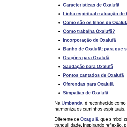
Características de Oxalufã
Linha espiritual e atuação de
Como são os filhos de Oxaluf
Como trabalha Oxalufã?
Incorporação de Oxalufã
Banho de Oxalufã: para que s
Orações para Oxalufã
Saudação para Oxalufã
Pontos cantados de Oxalufã
Oferendas para Oxalufã
Simpatias de Oxalufã
Na
Umbanda
, é reconhecido como 
harmoniza os caminhos espirituais.
Diferente de
Oxaguiã
, que simboli
tranquilidade, inspirando reflexão, 