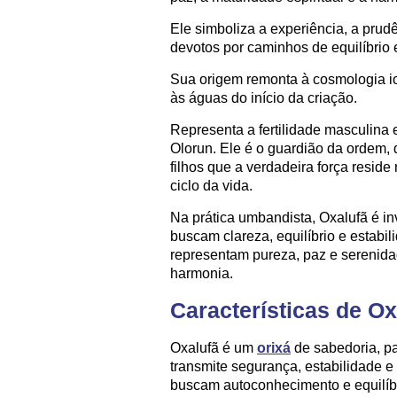
Ele simboliza a experiência, a prud
devotos por caminhos de equilíbrio
Sua origem remonta à cosmologia io
às águas do início da criação.
Representa a fertilidade masculina e
Olorun. Ele é o guardião da ordem, 
filhos que a verdadeira força resid
ciclo da vida.
Na prática umbandista, Oxalufã é i
buscam clareza, equilíbrio e estabi
representam pureza, paz e serenida
harmonia.
Características de Ox
Oxalufã é um
orixá
de sabedoria, pa
transmite segurança, estabilidade e
buscam autoconhecimento e equilíbr