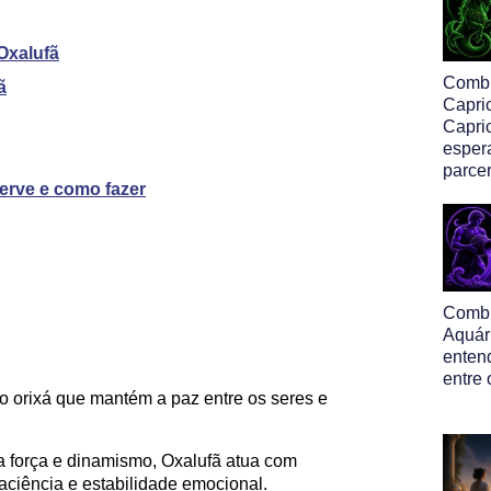
 Oxalufã
Comb
ã
Capri
Capric
esper
parcer
erve e como fazer
Comb
Aquár
enten
entre 
o orixá que mantém a paz entre os seres e
za força e dinamismo, Oxalufã atua com
paciência e estabilidade emocional.