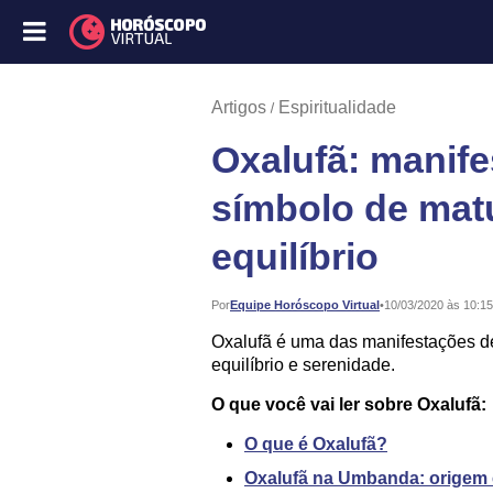
Artigos
Espiritualidade
Oxalufã: manife
símbolo de matu
equilíbrio
Publicado:
Por
Equipe Horóscopo Virtual
•
10/03/2020 às 10:15
Oxalufã é uma das manifestações de
equilíbrio e serenidade.
O que você vai ler sobre Oxalufã:
O que é Oxalufã?
Oxalufã na Umbanda: origem e