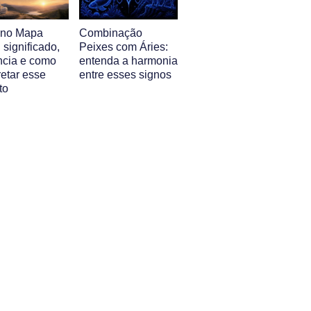
l no Mapa
Combinação
: significado,
Peixes com Áries:
ência e como
entenda a harmonia
retar esse
entre esses signos
to