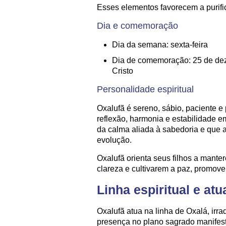
Esses elementos favorecem a purifica
Dia e comemoração
Dia da semana: sexta-feira
Dia de comemoração: 25 de dez
Cristo
Personalidade espiritual
Oxalufã é sereno, sábio, paciente e
reflexão, harmonia e estabilidade e
da calma aliada à sabedoria e que a
evolução.
Oxalufã orienta seus filhos a mantere
clareza e cultivarem a paz, promove
Linha espiritual e at
Oxalufã atua na linha de Oxalá, irra
presença no plano sagrado manifest