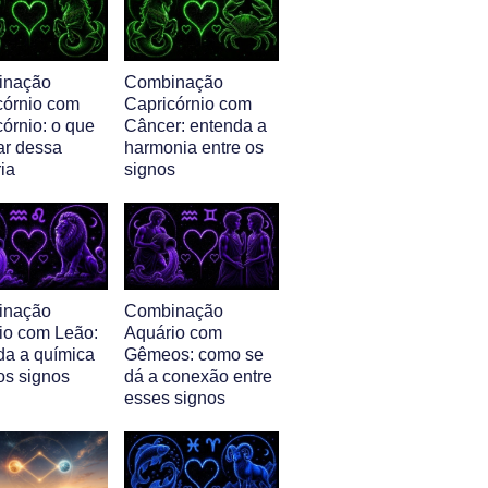
inação
Combinação
córnio com
Capricórnio com
órnio: o que
Câncer: entenda a
ar dessa
harmonia entre os
ia
signos
inação
Combinação
io com Leão:
Aquário com
da a química
Gêmeos: como se
os signos
dá a conexão entre
esses signos