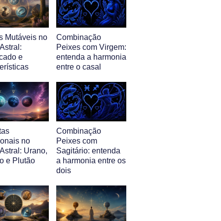
s Mutáveis no
Combinação
stral:
Peixes com Virgem:
icado e
entenda a harmonia
erísticas
entre o casal
tas
Combinação
ionais no
Peixes com
Astral: Urano,
Sagitário: entenda
o e Plutão
a harmonia entre os
dois