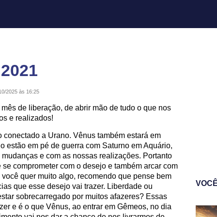
 2021
10/2025 às 16:25
 mês de liberação, de abrir mão de tudo o que nos
os e realizados!
o conectado a Urano. Vênus também estará em
ano estão em pé de guerra com Saturno em Aquário,
mudanças e com as nossas realizações. Portanto
te se comprometer com o desejo e também arcar com
 você quer muito algo, recomendo que pense bem
VOCÊ
ias que esse desejo vai trazer. Liberdade ou
star sobrecarregado por muitos afazeres? Essas
zer e é o que Vênus, ao entrar em Gêmeos, no dia
vimento vai nos dar a chance de nos livrarmos de