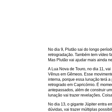
No dia 9, Plutão sai do longo perí
retrogradação. Também tem vídeo f
Mas Plutão vai ajudar mais ainda n
A Lua Nova de Touro, no dia 11, vai
Vênus em Gêmeos. Esse movimento v
interna, porque essa lunação terá a
retrogrado em Capricórnio. É mome
antepassados, além de construir uma
lunação vai trazer revelações. Cois
No dia 13, o gigante Júpiter entra 
dúvidas, vai trazer múltiplas possib