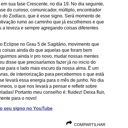
 em sua fase Crescente, no dia 19. No dia seguinte,
se do curioso, comunicador, múltiplo, encontrador
o do Zodíaco, que é esse signo. Será momento de
motivação rumo ao caminho que já escolhemos e que
s a leveza e sempre agregando coisas diferentes
o Eclipse no Grau 5 de Sagitário, movimento que
is coisas ainda do que aquelas que foram bem
guirmos ainda ir pro novo, mudar nossas mentes
eu disse que precisaríamos fazer já no inicio do
lhar para o lado mais escuro da nossa alma. É um
as, de interiorização para percebermos o que está
se levará essa energia para o mês de junho. No dia
meos, o que nos levará a pensar e refletir sobre
adas! Portanto meu conselho é: fluidez! Deixa fluir,
 mente para o novo!
do seu signo no YouTube
COMPARTILHAR