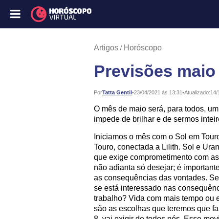
Artigos
Horóscopo
Previsões maio
Publicado:
Por
Tatta Gentil
•
23/04/2021 às 13:31
•
Atualizado:
14/
O mês de maio será, para todos, um
impede de brilhar e de sermos inteir
Iniciamos o mês com o Sol em Tour
Touro, conectada a Lilith. Sol e Ur
que exige comprometimento com as 
não adianta só desejar; é importan
as consequências das vontades. Se
se está interessado nas consequênc
trabalho? Vida com mais tempo ou e
são as escolhas que teremos que fa
8, vai exigir de todos nós. Esse mo