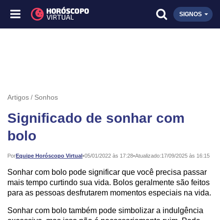
SIGNOS
Artigos
Sonhos
Significado de sonhar com
bolo
Publicado:
Por
Equipe Horóscopo Virtual
•
05/01/2022 às 17:28
•
Atualizado:
17/09/2025 às 16:15
Sonhar com bolo pode significar que você precisa passar
mais tempo curtindo sua vida. Bolos geralmente são feitos
para as pessoas desfrutarem momentos especiais na vida.
Sonhar com bolo também pode simbolizar a indulgência