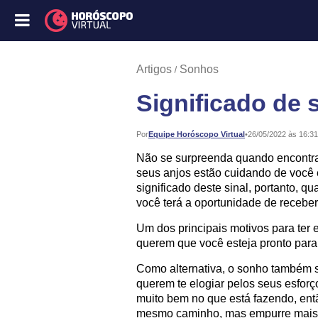
Artigos
Sonhos
Significado de 
Publicado:
Por
Equipe Horóscopo Virtual
•
26/05/2022 às 16:31
Não se surpreenda quando encontrar
seus anjos estão cuidando de você 
significado deste sinal, portanto, 
você terá a oportunidade de receber
Um dos principais motivos para ter 
querem que você esteja pronto par
Como alternativa, o sonho também s
querem te elogiar pelos seus esfor
muito bem no que está fazendo, ent
mesmo caminho, mas empurre mais f