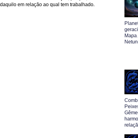
daquilo em relação ao qual tem trabalhado.
Plane
gerac
Mapa 
Netun
Comb
Peixe
Gêmeo
harmo
relaç