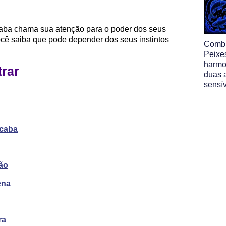
caba chama sua atenção para o poder dos seus
ocê saiba que pode depender dos seus instintos
Comb
Peixe
harmo
trar
duas 
sensí
icaba
ão
ena
ra