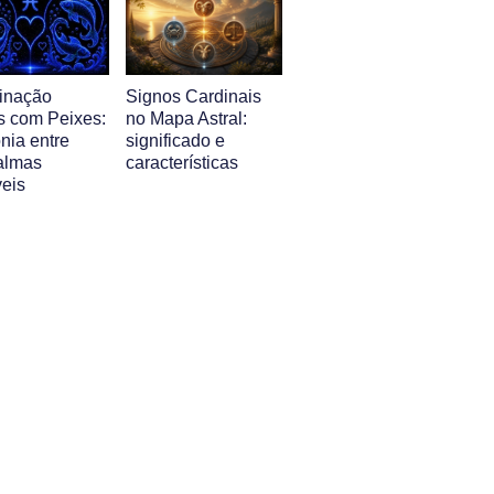
inação
Signos Cardinais
s com Peixes:
no Mapa Astral:
nia entre
significado e
almas
características
veis