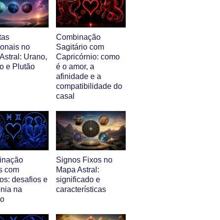
tas
Combinação
ionais no
Sagitário com
Astral: Urano,
Capricórnio: como
o e Plutão
é o amor, a
afinidade e a
compatibilidade do
casal
inação
Signos Fixos no
s com
Mapa Astral:
s: desafios e
significado e
nia na
características
ão