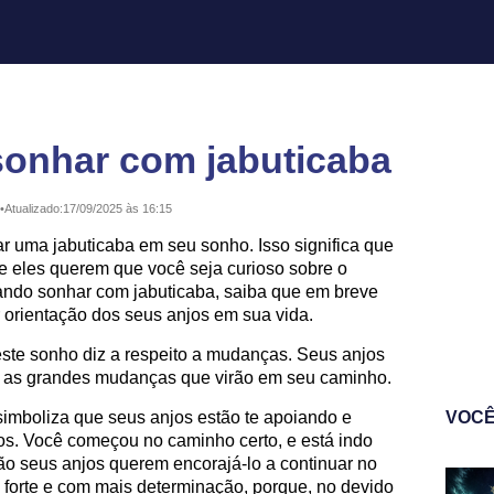
sonhar com jabuticaba
•
Atualizado:
17/09/2025 às 16:15
 uma jabuticaba em seu sonho. Isso significa que
e eles querem que você seja curioso sobre o
quando sonhar com jabuticaba, saiba que em breve
 orientação dos seus anjos em sua vida.
este sonho diz a respeito a mudanças. Seus anjos
a as grandes mudanças que virão em seu caminho.
imboliza que seus anjos estão te apoiando e
VOCÊ
ços. Você começou no caminho certo, e está indo
ão seus anjos querem encorajá-lo a continuar no
orte e com mais determinação, porque, no devido