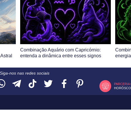
Combinação Aquário com Capricórnio:
Combin
Astral
entenda a dinâmica entre esses signos
energia
Siga-nos nas redes sociais
PARCERIA
HORÓSCOP