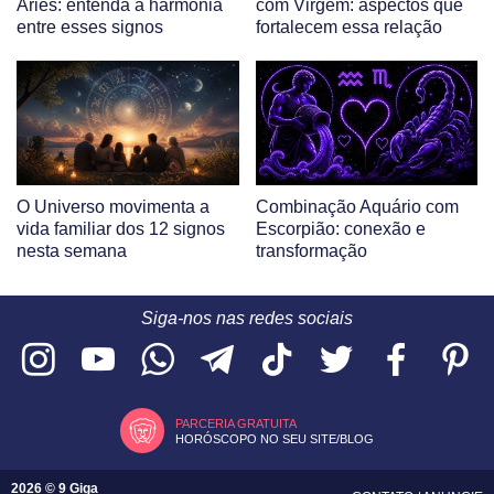
Áries: entenda a harmonia
com Virgem: aspectos que
entre esses signos
fortalecem essa relação
O Universo movimenta a
Combinação Aquário com
vida familiar dos 12 signos
Escorpião: conexão e
nesta semana
transformação
Siga-nos nas redes sociais
PARCERIA GRATUITA
HORÓSCOPO NO SEU SITE/BLOG
2026 © 9 Giga