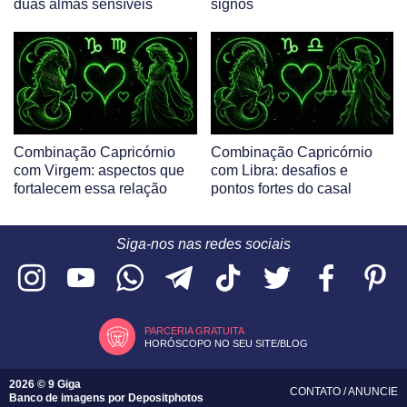
duas almas sensíveis
signos
Combinação Capricórnio
Combinação Capricórnio
com Virgem: aspectos que
com Libra: desafios e
fortalecem essa relação
pontos fortes do casal
Siga-nos nas redes sociais
PARCERIA GRATUITA
HORÓSCOPO NO SEU SITE/BLOG
2026 © 9 Giga
CONTATO
/
ANUNCIE
Banco de imagens por
Depositphotos