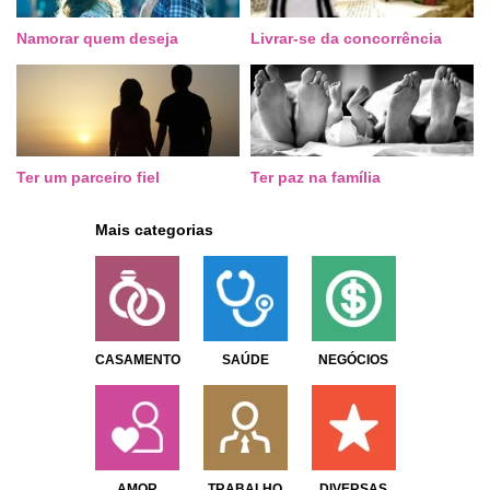
Namorar quem deseja
Livrar-se da concorrência
Ter um parceiro fiel
Ter paz na família
Mais categorias
CASAMENTO
SAÚDE
NEGÓCIOS
AMOR
TRABALHO
DIVERSAS