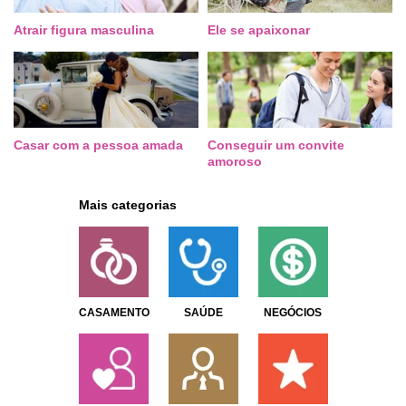
Atrair figura masculina
Ele se apaixonar
Casar com a pessoa amada
Conseguir um convite
amoroso
Mais categorias
CASAMENTO
SAÚDE
NEGÓCIOS