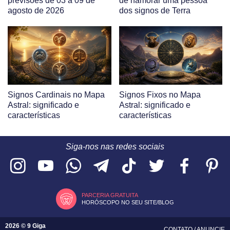
previsões de 03 a 09 de
de namorar uma pessoa
agosto de 2026
dos signos de Terra
Signos Cardinais no Mapa
Signos Fixos no Mapa
Astral: significado e
Astral: significado e
características
características
Siga-nos nas redes sociais
PARCERIA GRATUITA
HORÓSCOPO NO SEU SITE/BLOG
2026 © 9 Giga
CONTATO
/
ANUNCIE