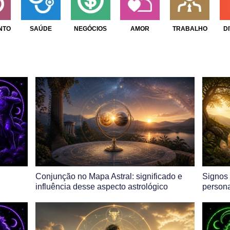
NTO
SAÚDE
NEGÓCIOS
AMOR
TRABALHO
D
Conjunção no Mapa Astral: significado e
Signos 
influência desse aspecto astrológico
persona