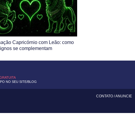
ação Capricórnio com Leão: como
signos se complementam
 GRATUITA
O NO SEU SITE/BLOG
CONTATO
/
ANUNCIE