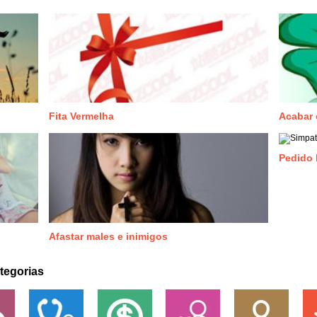
Fita Vermelha
Acabar 
Pedido 
Afastar males e inimigos
tegorias