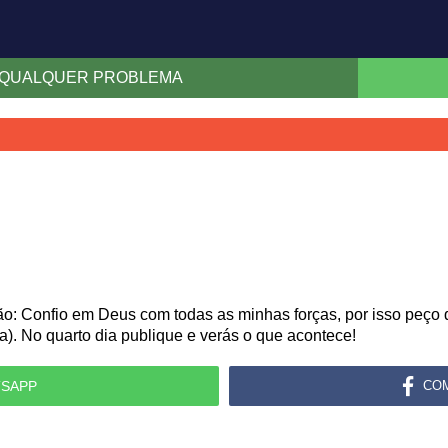
R QUALQUER PROBLEMA
ção: Confio em Deus com todas as minhas forças, por isso peç
ça). No quarto dia publique e verás o que acontece!
SAPP
CO