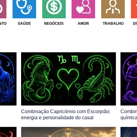
NTO
SAÚDE
NEGÓCIOS
AMOR
TRABALHO
D
Combinação Capricórnio com Escorpião:
Combin
l
energia e personalidade do casal
química