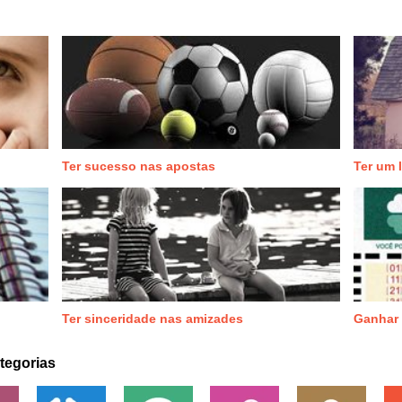
Ter sucesso nas apostas
Ter um 
Ter sinceridade nas amizades
Ganhar
tegorias