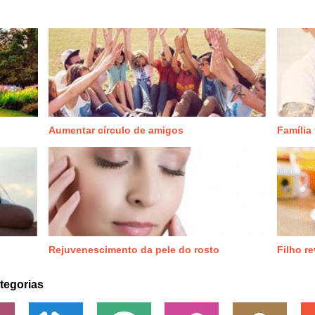
Aumentar círculo de amigos
Família 
Rejuvenescimento da pele do rosto
Filho r
tegorias