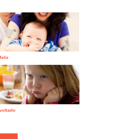
feliz
evoltado