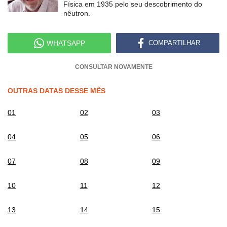
Física em 1935 pelo seu descobrimento do
nêutron.
WHATSAPP
COMPARTILHAR
CONSULTAR NOVAMENTE
OUTRAS DATAS DESSE MÊS
01
02
03
04
05
06
07
08
09
10
11
12
13
14
15