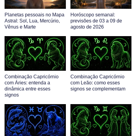
Planetas pessoais no Mapa
Horóscopo semanal:
Astral: Sol, Lua, Mercúrio,
previsões de 03 a 09 de
Vênus e Marte
agosto de 2026
Combinação Capricórnio
Combinação Capricórnio
com Áries: entenda a
com Leão: como esses
dinâmica entre esses
signos se complementam
signos