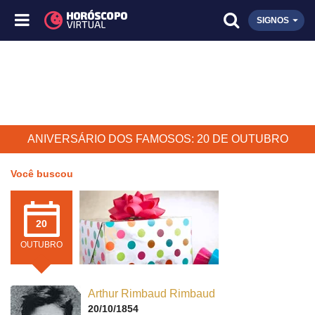
SIGNOS
ANIVERSÁRIO DOS FAMOSOS: 20 DE OUTUBRO
Você buscou
20
OUTUBRO
Arthur Rimbaud Rimbaud
20/10/1854