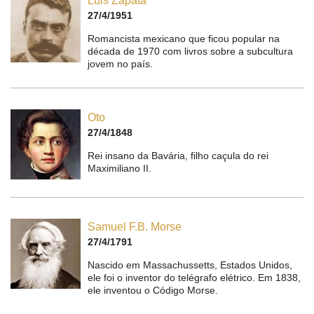
Luis Zapata
27/4/1951
Romancista mexicano que ficou popular na
década de 1970 com livros sobre a subcultura
jovem no país.
Oto
27/4/1848
Rei insano da Bavária, filho caçula do rei
Maximiliano II.
Samuel F.B. Morse
27/4/1791
Nascido em Massachussetts, Estados Unidos,
ele foi o inventor do telégrafo elétrico. Em 1838,
ele inventou o Código Morse.