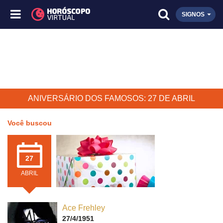
SIGNOS
ANIVERSÁRIO DOS FAMOSOS: 27 DE ABRIL
Você buscou
27
ABRIL
Ace Frehley
27/4/1951