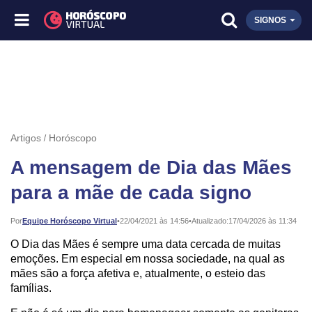
SIGNOS
Artigos
Horóscopo
A mensagem de Dia das Mães
para a mãe de cada signo
Publicado:
Por
Equipe Horóscopo Virtual
•
22/04/2021 às 14:56
•
Atualizado:
17/04/2026 às 11:34
O Dia das Mães é sempre uma data cercada de muitas
emoções. Em especial em nossa sociedade, na qual as
mães são a força afetiva e, atualmente, o esteio das
famílias.