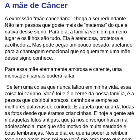
A mãe de Câncer
A expressão “mãe canceriana” chega a ser redundante.
Não tem pessoa que goste mais de “maternar” do que a
nativa desse signo. Para ela, a família vem em primeiro
lugar e os filhos são tudo. Ela é atenciosa, protetora e
acolhedora. Mas pode pegar um pouco pesado, apelando
para a chantagem emocional que só quem tem uma mãe
desse signo conhece.
Para essa mãe eternamente amorosa e carente, uma
mensagem jamais poderá faltar:
“Se tem uma coisa que nunca faltou em minha vida, essa
coisa foi carinho. Você foi e é o cerne da nossa família, é a
pessoa que distribui abraços, carinhos e sempre as
melhores palavras de conforto. É aquela que guarda todas
as fotos desde que éramos criancinhas. E hoje a gente até
ri daquelas fotos antigas, que já nos envergonharam na
adolescência, mas que são motivo de muita saudade e
boas lembranças. Neste dia, eu queria poder te retribuir
todo esse amor, mas sei que você me ama tanto que nem