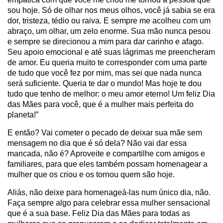
sou hoje. Só de olhar nos meus olhos, você já sabia se era
dor, tristeza, tédio ou raiva. E sempre me acolheu com um
abraço, um olhar, um zelo enorme. Sua mão nunca pesou
e sempre se direcionou a mim para dar carinho e afago.
Seu apoio emocional e até suas lágrimas me preencheram
de amor. Eu queria muito te corresponder com uma parte
de tudo que você fez por mim, mas sei que nada nunca
será suficiente. Queria te dar o mundo! Mas hoje te dou
tudo que tenho de melhor: o meu amor eterno! Um feliz Dia
das Mães para você, que é a mulher mais perfeita do
planeta!”
E então? Vai cometer o pecado de deixar sua mãe sem
mensagem no dia que é só dela? Não vai dar essa
mancada, não é? Aproveite e compartilhe com amigos e
familiares, para que eles também possam homenagear a
mulher que os criou e os tornou quem são hoje.
Aliás, não deixe para homenageá-las num único dia, não.
Faça sempre algo para celebrar essa mulher sensacional
que é a sua base. Feliz Dia das Mães para todas as