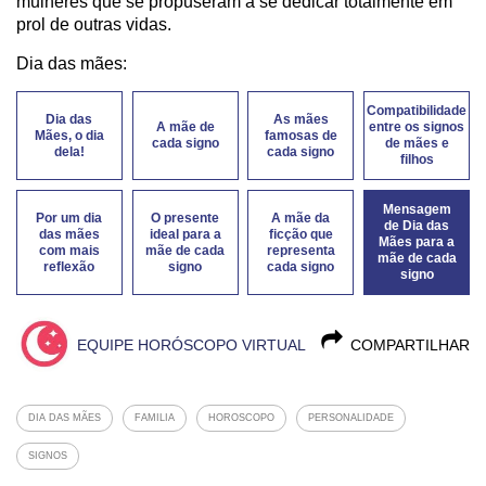
mulheres que se propuseram a se dedicar totalmente em
prol de outras vidas.
Dia das mães:
Compatibilidade
Dia das
As mães
A mãe de
entre os signos
Mães, o dia
famosas de
cada signo
de mães e
dela!
cada signo
filhos
Mensagem
Por um dia
O presente
A mãe da
de Dia das
das mães
ideal para a
ficção que
Mães para a
com mais
mãe de cada
representa
mãe de cada
reflexão
signo
cada signo
signo
EQUIPE HORÓSCOPO VIRTUAL
COMPARTILHAR
DIA DAS MÃES
FAMILIA
HOROSCOPO
PERSONALIDADE
SIGNOS