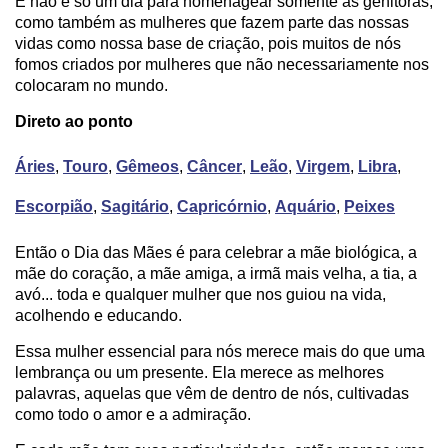
E não é só um dia para homenagear somente as genitoras,
como também as mulheres que fazem parte das nossas
vidas como nossa base de criação, pois muitos de nós
fomos criados por mulheres que não necessariamente nos
colocaram no mundo.
Direto ao ponto
Áries
,
Touro
,
Gêmeos
,
Câncer
,
Leão
,
Virgem
,
Libra
,
Escorpião
,
Sagitário
,
Capricórnio
,
Aquário
,
Peixes
Então o Dia das Mães é para celebrar a mãe biológica, a
mãe do coração, a mãe amiga, a irmã mais velha, a tia, a
avó... toda e qualquer mulher que nos guiou na vida,
acolhendo e educando.
Essa mulher essencial para nós merece mais do que uma
lembrança ou um presente. Ela merece as melhores
palavras, aquelas que vêm de dentro de nós, cultivadas
como todo o amor e a admiração.