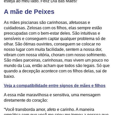
esteja ao meu lado. Feliz Dia das Mães!”
A mãe de Peixes
As mães piscianas são carinhosas, afetuosas e
cuidadosas. Zelosas com os filhos, elas sempre estão
preocupadas com o bem-estar deles. São intuitivas e
sensíveis e conseguem captar qualquer problema só de
olhar. São ótimas ouvintes, conseguem se colocar no
nosso lugar com muita facilidade, sentem a nossa dor,
vibram com nossa vitória, choram com nosso sofrimento.
São mães parceiras, carinhosas, mas vivem um pouco no
mundo da Lua, então acham que todos são legais. Só que
quando a decepção acontece com os filhos delas, sai de
baixo.
Veja a compatibilidade entre signos de mães e filhos
A essa mãe maravilhosa e sensitiva, uma mensagem
diretamente do coração:
“Você transborda amor, afeto e carinho. A maneira
empática com que você me criou me tornou a pessoa que