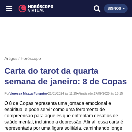
SIGNOS
Artigos
Horóscopo
Carta do tarot da quarta
semana de janeiro: 8 de Copas
Publicado:
Por
Vanessa Mazza Furquim
•
21/01/2024 às 11:25
•
Atualizado:
17/09/2025 às 16:15
O 8 de Copas representa uma jornada emocional e
espiritual e pode servir como uma ferramenta de
compreensão para aqueles que enfrentam desafios de
saúde mental, incluindo a depressão. Afinal, essa carta é
representada por uma figura solitária, caminhando longe