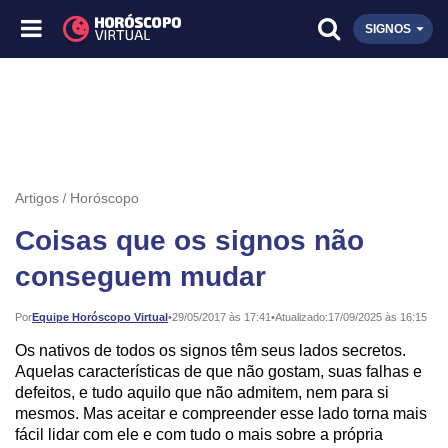
SIGNOS
Artigos
Horóscopo
Coisas que os signos não
conseguem mudar
Publicado:
Por
Equipe Horóscopo Virtual
•
29/05/2017 às 17:41
•
Atualizado:
17/09/2025 às 16:15
Os nativos de todos os signos têm seus lados secretos.
Aquelas características de que não gostam, suas falhas e
defeitos, e tudo aquilo que não admitem, nem para si
mesmos. Mas aceitar e compreender esse lado torna mais
fácil lidar com ele e com tudo o mais sobre a própria