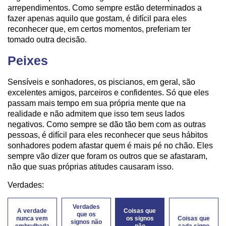
arrependimentos. Como sempre estão determinados a
fazer apenas aquilo que gostam, é difícil para eles
reconhecer que, em certos momentos, preferiam ter
tomado outra decisão.
Peixes
Sensíveis e sonhadores, os piscianos, em geral, são
excelentes amigos, parceiros e confidentes. Só que eles
passam mais tempo em sua própria mente que na
realidade e não admitem que isso tem seus lados
negativos. Como sempre se dão tão bem com as outras
pessoas, é difícil para eles reconhecer que seus hábitos
sonhadores podem afastar quem é mais pé no chão. Eles
sempre vão dizer que foram os outros que se afastaram,
não que suas próprias atitudes causaram isso.
Verdades:
Verdades
A verdade
Coisas que
que os
nunca vem
os signos
Coisas que
signos não
embrulhada
não
cada signo