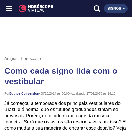
SIGNOS
Artigos
Horóscopo
Como cada signo lida com o
vestibular
Publicado:
Por
Equipe Conversion
•
30/10/2014 às 00:00
•
Atualizado:
17/09/2025 às 16:15
Já começou a temporada dos principais vestibulares do
Brasil e é normal que os futuros graduandos sintam-se
nervosos. Porém, nem todo mundo age da mesma
maneira. Será que os astros são responsáveis por isso? E
como mudar a sua maneira de encarar esse desafio? Veja