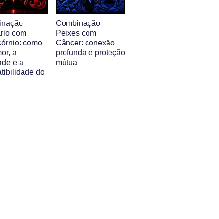
inação
Combinação
ário com
Peixes com
córnio: como
Câncer: conexão
or, a
profunda e proteção
ade e a
mútua
tibilidade do