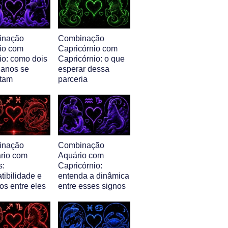
inação
Combinação
io com
Capricórnio com
io: como dois
Capricórnio: o que
ianos se
esperar dessa
tam
parceria
inação
Combinação
ário com
Aquário com
s:
Capricórnio:
tibilidade e
entenda a dinâmica
os entre eles
entre esses signos