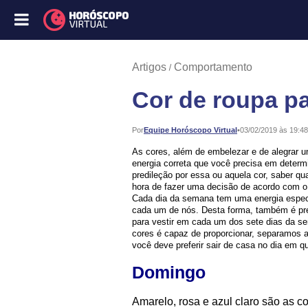
Artigos
Comportamento
Cor de roupa p
Publicado:
Por
Equipe Horóscopo Virtual
•
03/02/2019 às 19:48
As cores, além de embelezar e de alegrar 
energia correta que você precisa em determ
predileção por essa ou aquela cor, saber qu
hora de fazer uma decisão de acordo com 
Cada dia da semana tem uma energia específ
cada um de nós. Desta forma, também é pre
para vestir em cada um dos sete dias da s
cores é capaz de proporcionar, separamos 
você deve preferir sair de casa no dia em q
Domingo
Amarelo, rosa e azul claro são as c