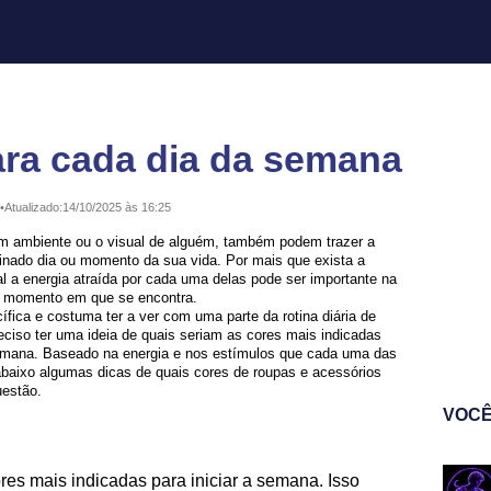
ara cada dia da semana
•
Atualizado:
14/10/2025 às 16:25
um ambiente ou o visual de alguém, também podem trazer a
inado dia ou momento da sua vida. Por mais que exista a
al a energia atraída por cada uma delas pode ser importante na
o momento em que se encontra.
ica e costuma ter a ver com uma parte da rotina diária de
ciso ter uma ideia de quais seriam as cores mais indicadas
emana. Baseado na energia e nos estímulos que cada uma das
abaixo algumas dicas de quais cores de roupas e acessórios
uestão.
VOCÊ
ores mais indicadas para iniciar a semana. Isso