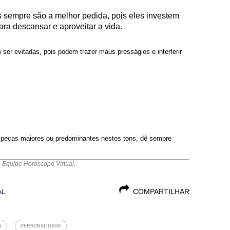
s sempre são a melhor pedida, pois eles investem
ara descansar e aproveitar a vida.
 ser evitadas, pois podem trazer maus presságios e interferir
s peças maiores ou predominantes nestes tons, dê sempre
a Equipe Horóscopo Virtual.
AL
COMPARTILHAR
N
PERSONALIDADE