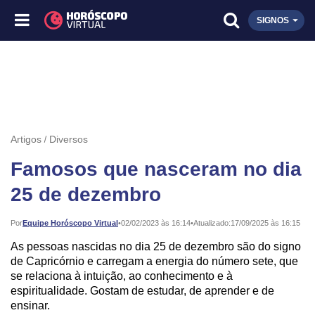
SIGNOS
Artigos
Diversos
Famosos que nasceram no dia
25 de dezembro
Publicado:
Por
Equipe Horóscopo Virtual
•
02/02/2023 às 16:14
•
Atualizado:
17/09/2025 às 16:15
As pessoas nascidas no dia 25 de dezembro são do signo
de Capricórnio e carregam a energia do número sete, que
se relaciona à intuição, ao conhecimento e à
espiritualidade. Gostam de estudar, de aprender e de
ensinar.