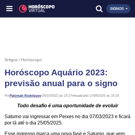
SIGNOS
Artigos
Horóscopo
Horóscopo Aquário 2023:
previsão anual para o signo
Publicado:
Por
Palomah Rodrigues
•
28/10/2022 às 10:27
•
Atualizado:
17/09/2025 às 16:15
Todo desafio é uma oportunidade de evoluir
Saturno vai ingressar em Peixes no dia 07/03/2023 e ficará
por lá até o dia 25/05/2025.
Esse ingresso marca uma nova fase e Saturno, que vem