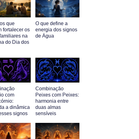
nos que
O que define a
 fortalecer os
energia dos signos
familiares na
de Água
a do Dia dos
inação
Combinação
io com
Peixes com Peixes:
órnio:
harmonia entre
da a dinâmica
duas almas
 esses signos
sensíveis