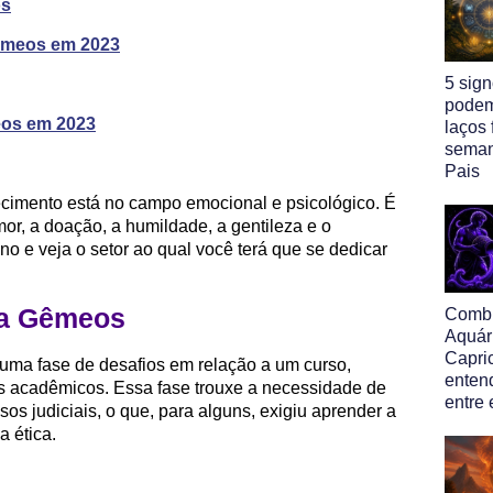
os
Gêmeos em 2023
5 sig
podem
eos em 2023
laços 
seman
Pais
imento está no campo emocional e psicológico. É
or, a doação, a humildade, a gentileza e o
o e veja o setor ao qual você terá que se dedicar
ra Gêmeos
Comb
Aquár
Capric
 uma fase de desafios em relação a um curso,
enten
s acadêmicos. Essa fase trouxe a necessidade de
entre
s judiciais, o que, para alguns, exigiu aprender a
a ética.