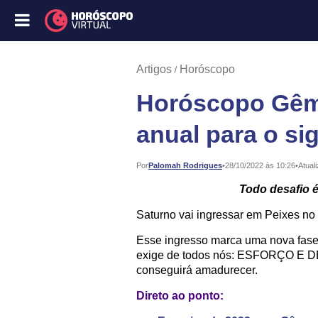
Artigos
Horóscopo
Horóscopo Gêm
anual para o si
Publicado:
Por
Palomah Rodrigues
•
28/10/2022 às 10:26
•
Atual
Todo desafio 
Saturno vai ingressar em Peixes no d
Esse ingresso marca uma nova fase
exige de todos nós: ESFORÇO E D
conseguirá amadurecer.
Direto ao ponto: