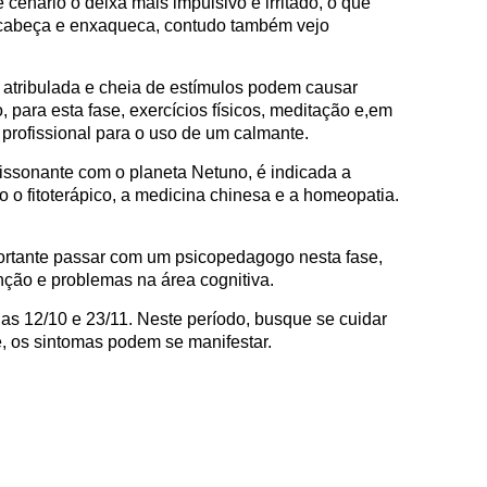
 cenário o deixa mais impulsivo e irritado, o que
 cabeça e enxaqueca, contudo também vejo
atribulada e cheia de estímulos podem causar
para esta fase, exercícios físicos, meditação e,em
profissional para o uso de um calmante.
issonante com o planeta Netuno, é indicada a
o o fitoterápico, a medicina chinesa e a homeopatia.
ortante passar com um psicopedagogo nesta fase,
nção e problemas na área cognitiva.
ias 12/10 e 23/11. Neste período, busque se cuidar
e, os sintomas podem se manifestar.