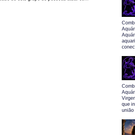
Comb
Aquár
Aquár
aquar
conec
Comb
Aquár
Virge
que i
união