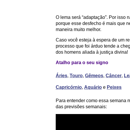
O lema será “adaptação”. Por isso 
porque esse desfecho é mais que ne
maneira muito melhor.
Caso você esteja à espera de um res
processo que foi árduo tende a cheg
dos homens aliada à justiça divina!
Atalho para o seu signo
Áries
,
Touro
,
Gêmeos
,
Câncer
,
Le
Capricórnio
,
Aquário
e
Peixes
Para entender como essa semana me
das previsões semanais: