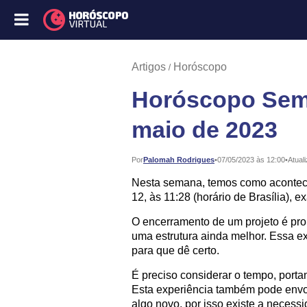
Artigos
Horóscopo
Horóscopo Sema
maio de 2023
Publicado:
Por
Palomah Rodrigues
•
07/05/2023 às 12:00
•
Atual
Nesta semana, temos como aconteci
12, às 11:28 (horário de Brasília), 
O encerramento de um projeto é prom
uma estrutura ainda melhor. Essa e
para que dê certo.
É preciso considerar o tempo, porta
Esta experiência também pode envo
algo novo, por isso existe a neces