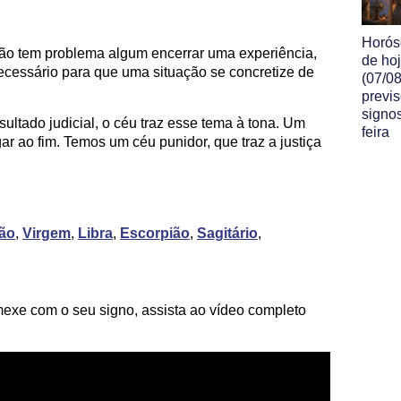
Horós
não tem problema algum encerrar uma experiência,
de ho
cessário para que uma situação se concretize de
(07/08
previ
signo
ultado judicial, o céu traz esse tema à tona. Um
feira
ar ao fim. Temos um céu punidor, que traz a justiça
ão
,
Virgem
,
Libra
,
Escorpião
,
Sagitário
,
xe com o seu signo, assista ao vídeo completo