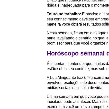
É fato que mudanças acontecerão, 
rígida e inadequada para o momento
Touro no trabalho:
É preciso alinha
seu conhecimento deve ser emprega
maneira você obterá resultados sóli
Nesta semana, ficam em destaque u
parte, avaliando o cenário no qual 
promissor para que você organize n
Horóscopo semanal 
É importante entender que muitas d
estão sob o seu controle, mas sob o
A Lua Minguante traz um encerramen
envolver resoluções de documentos, 
mídias sociais e filosofia de vida.
É uma semana em que você pode se 
inusitado pode acontecer. Mas esse
exerce em você um novo campo de vis