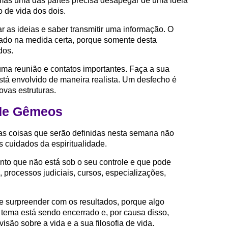
mas uma das partes precisa desapegar de uma ideia
 de vida dos dois.
r as ideias e saber transmitir uma informação. O
do na medida certa, porque somente desta
dos.
ma reunião e contatos importantes. Faça a sua
está envolvido de maneira realista. Um desfecho é
ovas estruturas.
de Gêmeos
as coisas que serão definidas nesta semana não
s cuidados da espiritualidade.
to que não está sob o seu controle e que pode
processos judiciais, cursos, especializações,
surpreender com os resultados, porque algo
 tema está sendo encerrado e, por causa disso,
ão sobre a vida e a sua filosofia de vida.