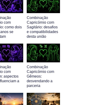
inação
Combinação
io com
Capricórnio com
io: como dois
Sagitário: desafios
ianos se
e compatibilidades
tam
desta união
inação
Combinação
io com
Capricórnio com
m: aspectos
Gêmeos:
nfluenciam a
desvendando a
parceria