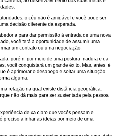
a carreira, ao desenvolvimento das suas metas e
idades.
utoridades, o céu não é amigável e você pode ser
uma decisão diferente da esperada.
bedoria para dar permissão à entrada de uma nova
 lado, você terá a oportunidade de assumir uma
irmar um contrato ou uma negociação.
ada, porém, por meio de uma postura madura e da
ões, você conquistará um grande êxito. Mas, antes, é
que é aprimorar o desapego e soltar uma situação
forma alguma.
a relação na qual existe distância geográfica;
orque não dá mais para ser sustentada pela pessoa
 experiência deixa claro que vocês pensam e
 é preciso alinhar as ideias por meio de uma