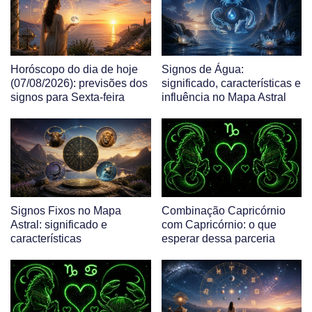
Horóscopo do dia de hoje
Signos de Água:
(07/08/2026): previsões dos
significado, características e
signos para Sexta-feira
influência no Mapa Astral
Signos Fixos no Mapa
Combinação Capricórnio
Astral: significado e
com Capricórnio: o que
características
esperar dessa parceria