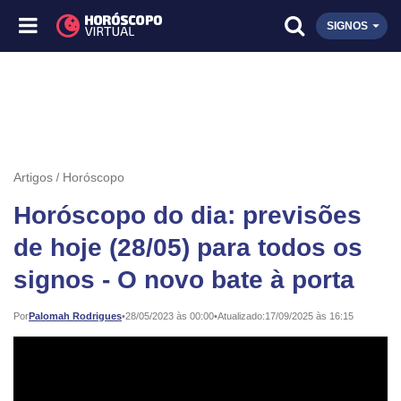
SIGNOS
Artigos
Horóscopo
Horóscopo do dia: previsões
de hoje (28/05) para todos os
signos - O novo bate à porta
Publicado:
Por
Palomah Rodrigues
•
28/05/2023 às 00:00
•
Atualizado:
17/09/2025 às 16:15