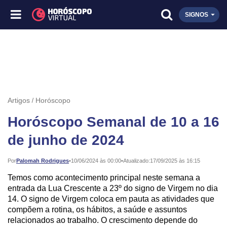
SIGNOS
Artigos
Horóscopo
Horóscopo Semanal de 10 a 16
de junho de 2024
Publicado:
Por
Palomah Rodrigues
•
10/06/2024 às 00:00
•
Atualizado:
17/09/2025 às 16:15
Temos como acontecimento principal neste semana a
entrada da Lua Crescente a 23º do signo de Virgem no dia
14. O signo de Virgem coloca em pauta as atividades que
compõem a rotina, os hábitos, a saúde e assuntos
relacionados ao trabalho. O crescimento depende do