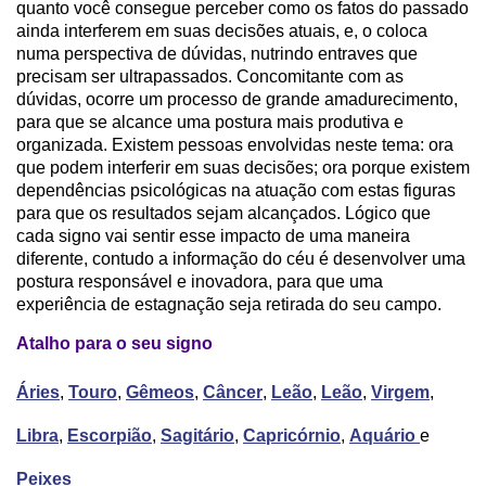
quanto você consegue perceber como os fatos do passado
ainda interferem em suas decisões atuais, e, o coloca
numa perspectiva de dúvidas, nutrindo entraves que
precisam ser ultrapassados. Concomitante com as
dúvidas, ocorre um processo de grande amadurecimento,
para que se alcance uma postura mais produtiva e
organizada. Existem pessoas envolvidas neste tema: ora
que podem interferir em suas decisões; ora porque existem
dependências psicológicas na atuação com estas figuras
para que os resultados sejam alcançados. Lógico que
cada signo vai sentir esse impacto de uma maneira
diferente, contudo a informação do céu é desenvolver uma
postura responsável e inovadora, para que uma
experiência de estagnação seja retirada do seu campo.
Atalho para o seu signo
Áries
,
Touro
,
Gêmeos
,
Câncer
,
Leão
,
Leão
,
Virgem
,
Libra
,
Escorpião
,
Sagitário
,
Capricórnio
,
Aquário
e
Peixes