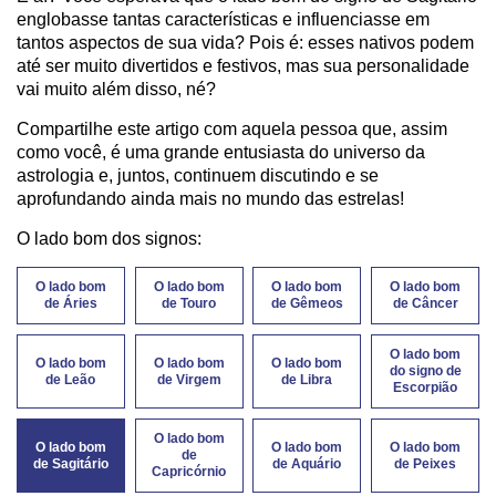
englobasse tantas características e influenciasse em
tantos aspectos de sua vida? Pois é: esses nativos podem
até ser muito divertidos e festivos, mas sua personalidade
vai muito além disso, né?
Compartilhe este artigo com aquela pessoa que, assim
como você, é uma grande entusiasta do universo da
astrologia e, juntos, continuem discutindo e se
aprofundando ainda mais no mundo das estrelas!
O lado bom dos signos:
O lado bom
O lado bom
O lado bom
O lado bom
de Áries
de Touro
de Gêmeos
de Câncer
O lado bom
O lado bom
O lado bom
O lado bom
do signo de
de Leão
de Virgem
de Libra
Escorpião
O lado bom
O lado bom
O lado bom
O lado bom
de
de Sagitário
de Aquário
de Peixes
Capricórnio