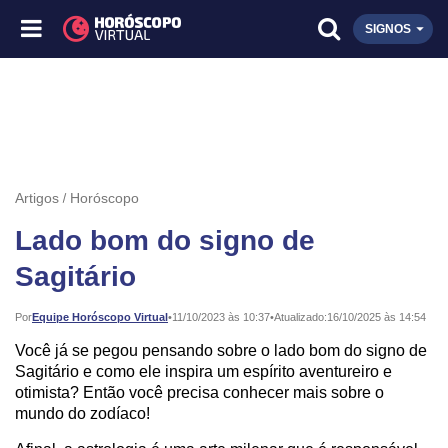
SIGNOS
Artigos
Horóscopo
Lado bom do signo de
Sagitário
Publicado:
Por
Equipe Horóscopo Virtual
•
11/10/2023 às 10:37
•
Atualizado:
16/10/2025 às 14:54
Você já se pegou pensando sobre o lado bom do signo de
Sagitário e como ele inspira um espírito aventureiro e
otimista? Então você precisa conhecer mais sobre o
mundo do zodíaco!