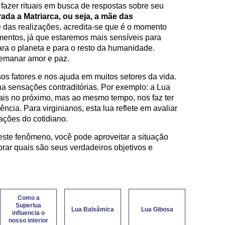
azer rituais em busca de respostas sobre seu
ada a Matriarca, ou seja, a mãe das
 e das realizações, acredita-se que é o momento
mentos, já que estaremos mais sensíveis para
ra o planeta e para o resto da humanidade.
emanar amor e paz.
sos fatores e nos ajuda em muitos setores da vida.
na sensações contraditórias. Por exemplo: a Lua
is no próximo, mas ao mesmo tempo, nos faz ter
ncia. Para virginianos, esta lua reflete em avaliar
uações do cotidiano.
ste fenômeno, você pode aproveitar a situação
mbrar quais são seus verdadeiros objetivos e
Como a
Superlua
Lua Balsâmica
Lua Gibosa
influencia o
nosso interior