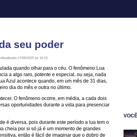
nda seu poder
•
Atualizado:
17/09/2025 às 16:15
zulada quando olhar para o céu. O fenômeno Lua
cia a algo raro, potente e especial, ou seja, nada
 Lua Azul acontece quando, em um mês de 31 dias,
iro dia do mês e outra no último.
ntecer. O fenômeno ocorre, em média, a cada dois
ersas oportunidades durante a vida para presenciar
VOCÊ
de é diversa, pois durante este período a lua tem o
ua cheia por si só já é um momento de grandes
nsitiva, então é fácil de imaginar que o dobro de