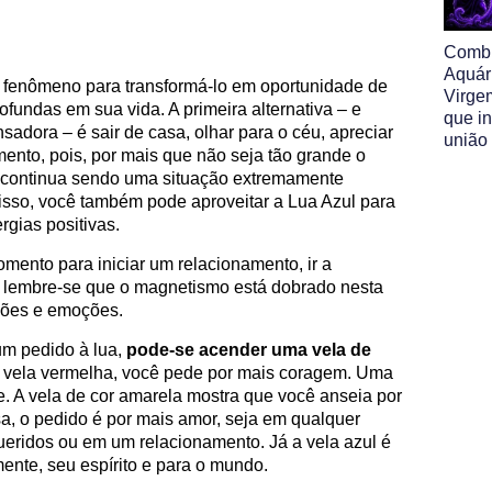
Comb
Aquár
e fenômeno para transformá-lo em oportunidade de
Virge
undas em sua vida. A primeira alternativa – e
que i
sadora – é sair de casa, olhar para o céu, apreciar
união
mento, pois, por mais que não seja tão grande o
, continua sendo uma situação extremamente
sso, você também pode aproveitar a Lua Azul para
rgias positivas.
ento para iniciar um relacionamento, ir a
– lembre-se que o magnetismo está dobrado nesta
ções e emoções.
um pedido à lua,
pode-se acender uma vela de
vela vermelha, você pede por mais coragem. Uma
e. A vela de cor amarela mostra que você anseia por
sa, o pedido é por mais amor, seja em qualquer
ueridos ou em um relacionamento. Já a vela azul é
ente, seu espírito e para o mundo.