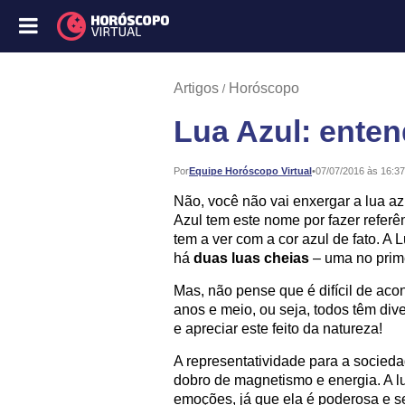
Artigos
Horóscopo
Lua Azul: ente
Publicado:
Por
Equipe Horóscopo Virtual
•
07/07/2016 às 16:37
Não, você não vai enxergar a lua a
Azul tem este nome por fazer referên
tem a ver com a cor azul de fato. A
há
duas luas cheias
– uma no prime
Mas, não pense que é difícil de aco
anos e meio, ou seja, todos têm div
e apreciar este feito da natureza!
A representatividade para a socieda
dobro de magnetismo e energia. A l
emoções, já que ela é poderosa e se