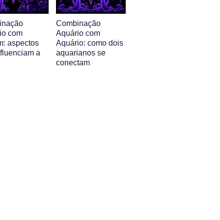
inação
Combinação
io com
Aquário com
m: aspectos
Aquário: como dois
nfluenciam a
aquarianos se
conectam