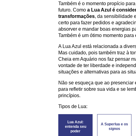
Também é o momento propício para f
futuro. Como
a Lua Azul é consider
transformações
, da sensibilidade
certo para fazer pedidos e agradeci
absorver e mandar boas energias pa
Também é um ótimo momento para 
A Lua Azul está relacionada a diver
Mas cuidado, pois também traz à to
Cheia em Aquário nos faz pensar ma
vontade de ter liberdade e independê
situações e alternativas para as sit
Não se esqueça que ao presenciar e
para refletir sobre sua vida e se le
princípios.
Tipos de Lua:
Lua Azul:
A Superlua e os
entenda seu
signos
poder