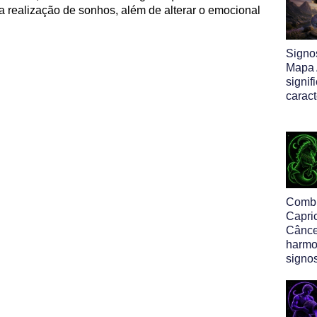
a realização de sonhos, além de alterar o emocional
Signo
Mapa A
signif
caract
Comb
Capri
Cânce
harmo
signo