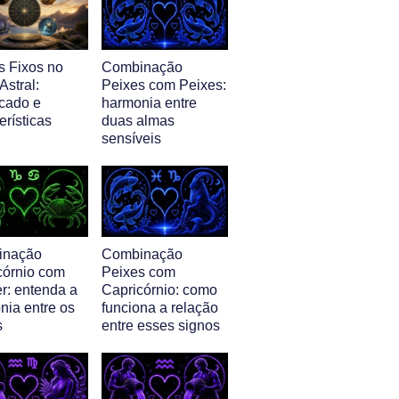
s Fixos no
Combinação
stral:
Peixes com Peixes:
icado e
harmonia entre
erísticas
duas almas
sensíveis
inação
Combinação
córnio com
Peixes com
r: entenda a
Capricórnio: como
nia entre os
funciona a relação
s
entre esses signos