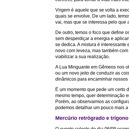
Virgem é aquele que se volta a exe
quais se envolve. De um lado, tem
vai, mas que se interessa pelo que 
De outro, temos o foco que define o
sem desperdiçar a energia e aplica
se dedica. A mistura é interessante
novo com leveza, mas também com a
viabilizar a sua realização.
A Lua Minguante em Gêmeos nos ofe
ou um novo jeito de conduzir as coi
dinâmicos para encaminhar nossos p
É um momento que pede um certo d
mesmo tempo, quer determinação em
Porém, ao observarmos as configura
podemos detalhar um pouco mais a 
Mercúrio retrógrado e trígono
O evento celeste do dia 06/09 ocorre