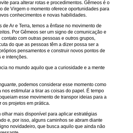
vite para alterar rotas e procedimentos. Gêmeos é o
ão de Virgem o momento oferece oportunidades para
ovos conhecimentos e novas habilidades.
s de Ar e Terra, temos a ênfase no movimento de
s jeitos. Por Gêmeos ser um signo de comunicação e
o contato com outras pessoas e outros grupos,
cuta do que as pessoas têm a dizer possa ser a
 próprios pensamentos e construir novos pontos de
s e intenções.
ência no mundo aquilo que a curiosidade e a mente
Minguante, podemos considerar esse momento como
 nos estimular a tirar as coisas do papel. É tempo
oqueiam esse movimento de transpor ideias para a
 os projetos em prática.
olhar mais disponível para aplicar estratégias
ndo e, por isso, alguns caminhos se abram diante
gno novidadeiro, que busca aquilo que ainda não
eressante.