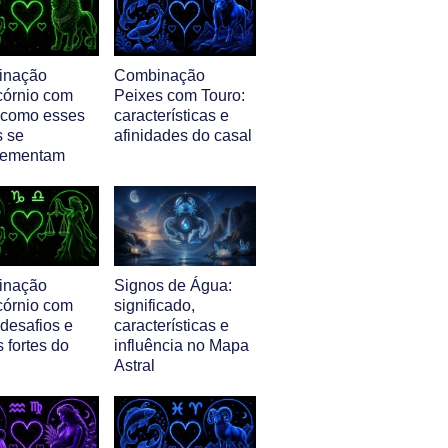
inação
Combinação
córnio com
Peixes com Touro:
 como esses
características e
s se
afinidades do casal
lementam
inação
Signos de Água:
córnio com
significado,
 desafios e
características e
 fortes do
influência no Mapa
Astral