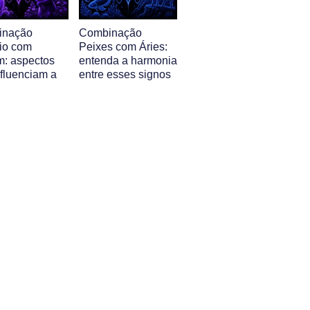
inação
Combinação
io com
Peixes com Áries:
m: aspectos
entenda a harmonia
nfluenciam a
entre esses signos