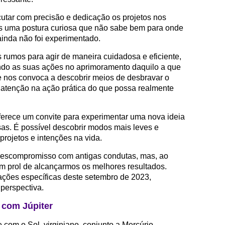
cutar com precisão e dedicação os projetos nos
os uma postura curiosa que não sabe bem para onde
ainda não foi experimentado.
s rumos para agir de maneira cuidadosa e eficiente,
ndo as suas ações no aprimoramento daquilo a que
 e nos convoca a descobrir meios de desbravar o
tenção na ação prática do que possa realmente
rece um convite para experimentar uma nova ideia
sas. É possível descobrir modos mais leves e
rojetos e intenções na vida.
escompromisso com antigas condutas, mas, ao
 prol de alcançarmos os melhores resultados.
ções específicas deste setembro de 2023,
perspectiva.
 com Júpiter
 com o Sol, virginiano, conjunto a Mercúrio