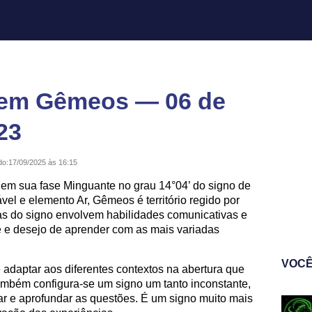
 em Gêmeos — 06 de
23
do:
17/09/2025 às 16:15
a em sua fase Minguante no grau 14°04’ do signo de
l e elemento Ar, Gêmeos é território regido por
icas do signo envolvem habilidades comunicativas e
de e desejo de aprender com as mais variadas
VOCÊ
adaptar aos diferentes contextos na abertura que
também configura-se um signo um tanto inconstante,
ar e aprofundar as questões. É um signo muito mais