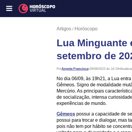
Artigos
Horóscopo
Lua Minguante
setembro de 20
Publicado:
Por
Angela Francisca
•
28/08/2023 às 16:19
•
Atualiza
No dia 06/09, às 19h21, a Lua entr
Gêmeos. Signo de modalidade mutáve
Mercúrio. As principais característ
de socialização, intensa curiosida
experiências de mundo.
Gêmeos
possui a capacidade de se 
possui para trocar e dialogar, mas 
pois não tem por hábito se concentr