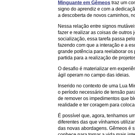
Minguante em Gêmeos
traz um con
signo do aprendiz e com a dedicaç
a descoberta de novos caminhos, n
Nessa relação entre signos mutávei
fazer e realizar as coisas de outro
socialização, essa tarefa passa pel
fazendo com que a interação e a es
grande potência para reelaborar os
partida para a realização de projeto
O desafio é materializar em experi
ágil operam no campo das ideias.
Inserido no contexto de uma Lua 
o período necessário de tensão para
de remover os impedimentos que bl
realidade e ter coragem para colocar
É possível que, agora, tenhamos um 
diferentes das que vínhamos utiliza
das novas abordagens. Gêmeos é si
conhece para tornar a vida mais int