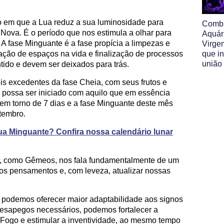
o em que a Lua reduz a sua luminosidade para
Comb
e Nova. É o período que nos estimula a olhar para
Aquár
a. A fase Minguante é a fase propícia a limpezas e
Virge
eração de espaços na vida e finalização de processos
que i
união
tido e devem ser deixados para trás.
eis excedentes da fase Cheia, com seus frutos e
o possa ser iniciado com aquilo que em essência
em torno de 7 dias e a fase Minguante deste mês
etembro.
ua Minguante? Confira nossa calendário lunar
r, como Gêmeos, nos fala fundamentalmente de um
os pensamentos e, com leveza, atualizar nossas
podemos oferecer maior adaptabilidade aos signos
esapegos necessários, podemos fortalecer a
de Fogo e estimular a inventividade, ao mesmo tempo