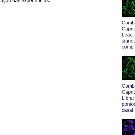
vação das experiências.
Comb
Capri
Leão:
signo
comp
Comb
Capri
Libra:
pontos
casal