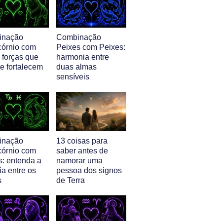
inação
Combinação
córnio com
Peixes com Peixes:
 forças que
harmonia entre
e fortalecem
duas almas
sensíveis
inação
13 coisas para
córnio com
saber antes de
s: entenda a
namorar uma
ia entre os
pessoa dos signos
s
de Terra