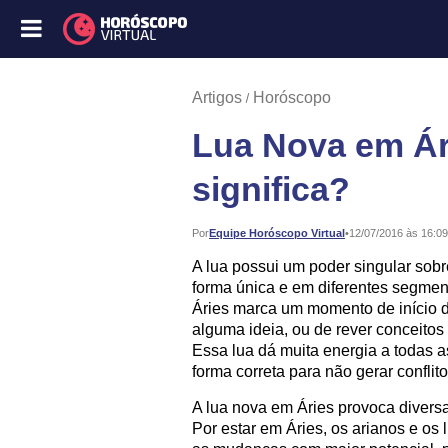
Artigos
Horóscopo
Lua Nova em Ár
significa?
Publicado:
Por
Equipe Horóscopo Virtual
•
12/07/2016 às 16:09
A lua possui um poder singular sobr
forma única e em diferentes segmen
Áries marca um momento de início d
alguma ideia, ou de rever conceito
Essa lua dá muita energia a todas 
forma correta para não gerar conflito
A lua nova em Áries provoca divers
Por estar em Áries, os arianos e os l