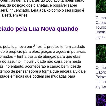
porém, as demais partes do Zodíaco também serão
ém, da posição dos planetas, é possível saber
será influenciado. Leia abaixo como o seu signo é
la está em Áries.
Comb
Capri
ciado pela Lua Nova quando
Touro:
unem 
laços
s pela lua nova em Áries. É preciso ter um cuidado
odo é propício para eles, graças a ações impulsivas.
tomadas – tenha bastante atenção para que elas
a do assunto. Impulsividade não cairá bem nesta
s, no entanto, acontecerão e cairão bem, desde
Comb
tempo de pensar sobre a forma que encara a vida e
Capri
alidade e físicas que podem ser mudadas para
Peixe
sinton
signo