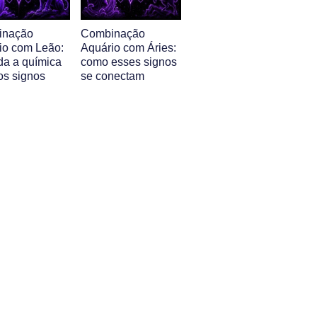
inação
Combinação
io com Leão:
Aquário com Áries:
da a química
como esses signos
os signos
se conectam