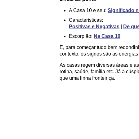
A Casa 10 e seu:
Significado 
Características:
Positivas e Negativas
|
De qu
Escorpião:
Na Casa 10
E, para começar tudo bem redondin
contexto: os signos são as energias
As casas regem diversas áreas e asp
rotina, saúde, família etc. Já a cús
que uma linha fronteiriça.