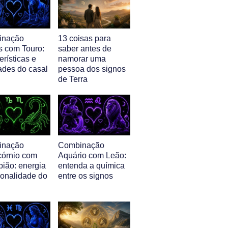
inação
13 coisas para
s com Touro:
saber antes de
erísticas e
namorar uma
ades do casal
pessoa dos signos
de Terra
inação
Combinação
córnio com
Aquário com Leão:
pião: energia
entenda a química
sonalidade do
entre os signos