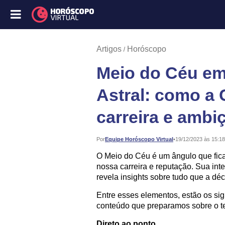
Artigos
Horóscopo
Meio do Céu em
Astral: como a 
carreira e ambi
Publicado:
Por
Equipe Horóscopo Virtual
•
19/12/2023 às 15:18
O Meio do Céu é um ângulo que fica
nossa carreira e reputação. Sua in
revela insights sobre tudo que a dé
Entre esses elementos, estão os si
conteúdo que preparamos sobre o te
Direto ao ponto