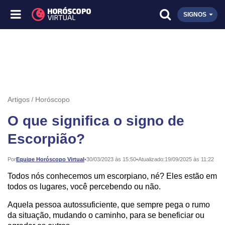
SIGNOS
Artigos
Horóscopo
O que significa o signo de
Escorpião?
Publicado:
Por
Equipe Horóscopo Virtual
•
30/03/2023 às 15:50
•
Atualizado:
19/09/2025 às 11:22
Todos nós conhecemos um escorpiano, né? Eles estão em
todos os lugares, você percebendo ou não.
Aquela pessoa autossuficiente, que sempre pega o rumo
da situação, mudando o caminho, para se beneficiar ou