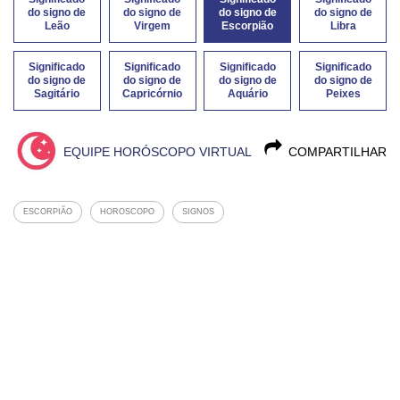
do signo de
do signo de
do signo de
do signo de
Leão
Virgem
Escorpião
Libra
Significado
Significado
Significado
Significado
do signo de
do signo de
do signo de
do signo de
Sagitário
Capricórnio
Aquário
Peixes
EQUIPE HORÓSCOPO VIRTUAL
COMPARTILHAR
ESCORPIÃO
HOROSCOPO
SIGNOS