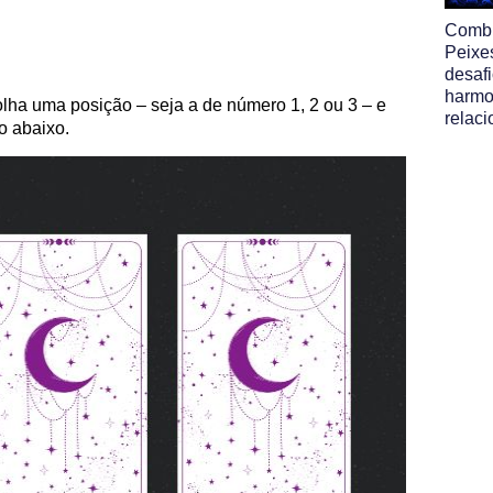
Comb
Peixe
desafi
harmo
lha uma posição – seja a de número 1, 2 ou 3 – e
relac
o abaixo.