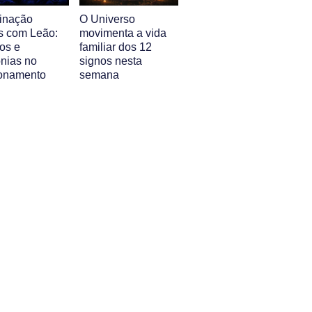
inação
O Universo
s com Leão:
movimenta a vida
os e
familiar dos 12
nias no
signos nesta
ionamento
semana