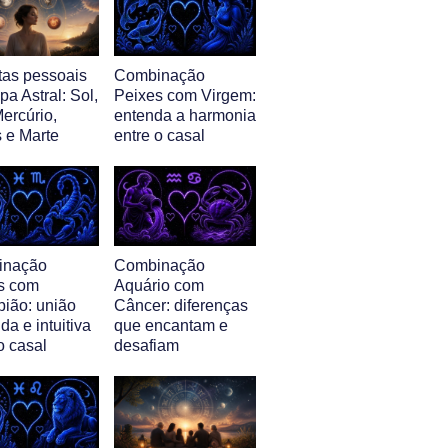
tas pessoais
Combinação
a Astral: Sol,
Peixes com Virgem:
ercúrio,
entenda a harmonia
 e Marte
entre o casal
inação
Combinação
s com
Aquário com
pião: união
Câncer: diferenças
da e intuitiva
que encantam e
o casal
desafiam