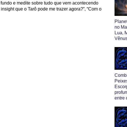
e fundo e medite sobre tudo que vem acontecendo
insight que o Tarô pode me trazer agora?”, “Com o
Plane
no Map
Lua, M
Vênus
Comb
Peixe
Escor
profun
entre 