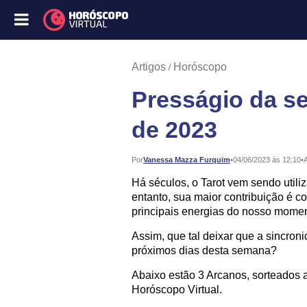
Artigos
Horóscopo
Presságio da s
de 2023
Publicado:
Por
Vanessa Mazza Furquim
•
04/06/2023 às 12:10
•
A
Há séculos, o Tarot vem sendo util
entanto, sua maior contribuição é 
principais energias do nosso momen
Assim, que tal deixar que a sincron
próximos dias desta semana?
Abaixo estão 3 Arcanos, sorteados a
Horóscopo Virtual.